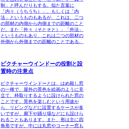
制」と呼んだりもする。似た言葉に
「内々（うちうち）」、もしくは「内
法」というものもあるが、これは、二つ
の部材の内側から内側までの距離のこと
だ。また「外々（そとそと）」「外法」
というものもあり、これは二つの部材の
外側から外側までの距離のことである。
ピクチャーウインドーの役割と設
置時の注意点
ピクチャーウインドーとは、はめ殺し窓
の一種で、屋外の景色を絵画のように見
立て、枠取りするように設けられた窓の
ことです。
景色を楽しむという用途か
ら、リビングなどに設置するケースが多
いですが、廊下や踊り場などにも設けら
れることもあります。また、形は主に四
角形ですが、中には丸窓やコーナー窓も