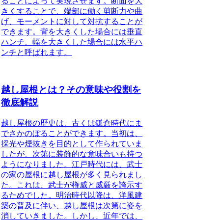
ることによって実現させます。断面を大
きくすることで、端部に働く剪断力や曲
げ、モーメントに対して対抗することが
できます。
背を大きくした場合には垂直
ハンチ
、幅を大きくした場合には水平ハ
ンチと呼ばれます。
越し屋根とは？その意味や役割を
徹底解説
越し屋根の歴史
は、古くは鎌倉時代にま
でさかのぼることができます。当初は、
採光や煙抜きを目的として作られていま
したが、次第に装飾的な意味合いも持つ
ようになりました。江戸時代には、武士
の家の屋根に越し屋根が多く見られまし
た。これは、武士が権威と威厳を誇示す
るためでした。明治時代以降は、洋風建
築の普及に伴い、越し屋根は次第に姿を
消していきました。しかし、近年では、