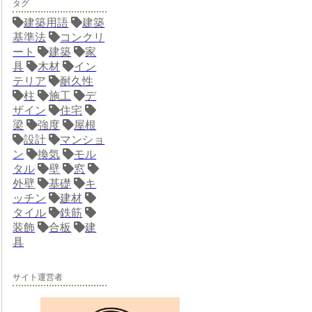
タグ
建築用語
建築
基準法
コンクリ
ート
建築
家
具
木材
イン
テリア
耐久性
柱
施工
デ
ザイン
住宅
梁
強度
屋根
設計
マンショ
ン
換気
モル
タル
壁
窓
外壁
基礎
キ
ッチン
建材
タイル
鉄筋
装飾
合板
建
具
サイト運営者