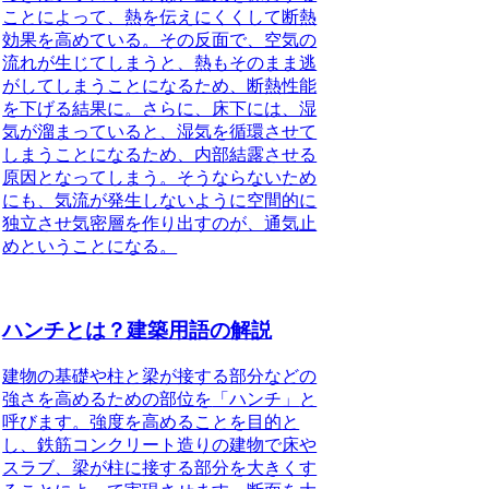
ことによって、熱を伝えにくくして断熱
効果を高めている。その反面で、空気の
流れが生じてしまうと、熱もそのまま逃
がしてしまうことになるため、断熱性能
を下げる結果に。さらに、床下には、湿
気が溜まっていると、湿気を循環させて
しまうことになるため、内部結露させる
原因となってしまう。そうならないため
にも、
気流が発生しないように空間的に
独立させ気密層を作り出すのが、通気止
めということになる
。
ハンチとは？建築用語の解説
建物の基礎や柱と梁が接する部分などの
強さを高めるための部位を
「ハンチ」
と
呼びます。
強度を高めることを目的
と
し、鉄筋コンクリート造りの建物で床や
スラブ、梁が柱に接する部分を大きくす