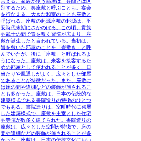
言える。家族が使う部屋は、客間とは区
別するため、奥座敷と呼ぶことも。宴会
を行なえる、大きな和室のことも座敷と
呼ばれる。
座敷の起源
座敷の起源は、平
安時代末期にさかのぼる。この頃、貴族
や武士の間で畳を敷く習慣が広まり、座
敷が誕生したと言われている。当初は、
畳を敷いた部屋のことを「畳敷き」と呼
んでいたが、後に「座敷」と呼ばれるよ
うになった。座敷は、来客を接客するた
めの部屋として使われることが多く、日
当たりや風通しがよく、広々とした部屋
であることが特徴だった。また、座敷に
は床の間や違棚などの装飾が施されるこ
とも多かった。座敷は、日本の伝統的な
建築様式である書院造りの特徴のひとつ
でもある。書院造りは、室町時代に発展
した建築様式で、座敷を主室とした住宅
や寺院が数多く建てられた。書院造りの
座敷は、広々とした空間が特徴で、床の
間や違棚などの装飾が施されることが多
かった。座敷は、日本の伝統文化におい