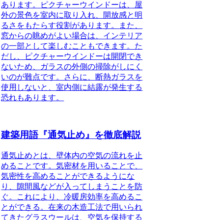
あります。
ピクチャーウインドーは、屋
外の景色を室内に取り入れ、開放感と明
るさをもたらす役割があります。
また、
窓からの眺めがよい場合は、インテリア
の一部として楽しむこともできます。た
だし、ピクチャーウインドーは開閉でき
ないため、ガラスの外側の掃除がしにく
いのが難点です。さらに、断熱ガラスを
使用しないと、室内側に結露が発生する
恐れもあります。
建築用語『通気止め』を徹底解説
通気止めとは、壁体内の空気の流れを止
めること
です。気密材を用いることで、
気密性を高めることができるようにな
り、隙間風などが入ってしまうことを防
ぐ。これにより、冷暖房効率を高めるこ
とができる。在来の木造工法で用いられ
てきたグラスウールは、空気を保持する