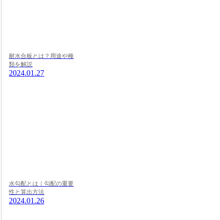
耐水合板とは？用途や種
類を解説
2024.01.27
水勾配とは｜勾配の重要
性と算出方法
2024.01.26