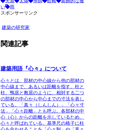
天蓋
太陽
導師
蚊帳
装飾的な覆
い
雨
スポンサーリンク
建築の研究家
関連記事
建築用語『心々』について
心々とは、部材の中心線から他の部材の
中心線まで、あるいは距離を指す。柱と
柱、鴨居と敷居のように、相対する二つ
の部材の中心から中心までの寸法を表し
ている。
「真々（しんしん）」「心々寸
法」「心々距離」とも呼ぶ。各部材の中
心（心）からの距離を示しているため、
心々と呼ばれている。基準尺の格子に柱
心を合わせることを「心々制」や「真々