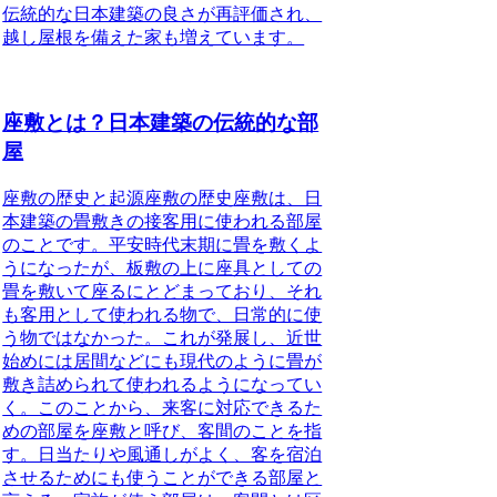
伝統的な日本建築の良さが再評価され、
越し屋根を備えた家も増えています。
座敷とは？日本建築の伝統的な部
屋
座敷の歴史と起源
座敷の歴史
座敷は、日
本建築の畳敷きの接客用に使われる部屋
のことです。平安時代末期に畳を敷くよ
うになったが、板敷の上に座具としての
畳を敷いて座るにとどまっており、それ
も客用として使われる物で、日常的に使
う物ではなかった。これが発展し、近世
始めには居間などにも現代のように畳が
敷き詰められて使われるようになってい
く。このことから、来客に対応できるた
めの部屋を座敷と呼び、客間のことを指
す。日当たりや風通しがよく、客を宿泊
させるためにも使うことができる部屋と