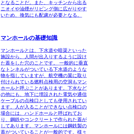
となることだ。また、キッチンから出る
ニオイや油煙がリビング側に広がりやす
いため、換気にも配慮が必要となる。
マンホールの基礎知識
マンホールとは、下水道や暗渠といった
施設から、人間が出入りするように設け
た蓋をした穴のことです。
一般的に垂直
なトンネルがついている下水道のような
物を指していますが、航空機の翼に取り
付けられている燃料点検用の空洞もマン
ホールと呼ぶことがあります。下水など
の他にも、地下に埋設された電気や通信
ケーブルの点検口としても使用されてい
ます。人が入ることができない点検口の
場合には、ハンドホールと呼ばれてお
り、鋼鉄やコンクリートで作られた蓋が
してあります。マンホールには鋼鉄製の
蓋がついていることが一般的です。様々