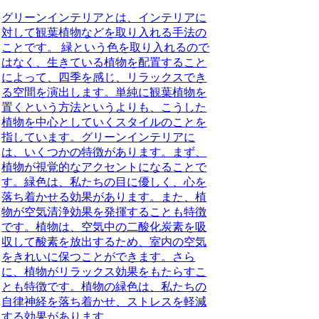
グリーンインテリアとは、インテリアに
対して観葉植物などを取り入れる手法の
ことです。
緑という色を取り入れるので
はなく、生きている植物を配置すること
によって、四季を感じ、リラックスでき
る空間を演出します。単純に観葉植物を
置くという方法というよりも、こうした
植物を中心としていくスタイルのことを
指しています。グリーンインテリアに
は、いくつかの特徴があります。まず、
植物が視覚的なアクセントになる
ことで
す。緑色は、私たちの目に優しく、心を
落ち着かせる効果があります。また、
植
物が空気清浄効果を発揮する
ことも特徴
です。植物は、空気中の二酸化炭素を吸
収して酸素を放出するため、室内の空気
をきれいに保つことができます。さら
に、
植物がリラックス効果をもたらす
こ
とも特徴です。植物の緑色は、私たちの
自律神経を落ち着かせ、ストレスを軽減
する効果があります。