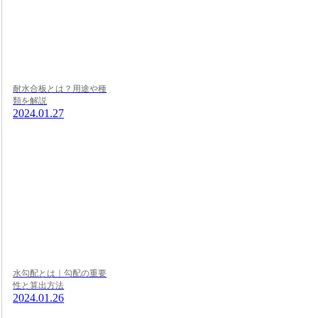
耐水合板とは？用途や種
類を解説
2024.01.27
水勾配とは｜勾配の重要
性と算出方法
2024.01.26