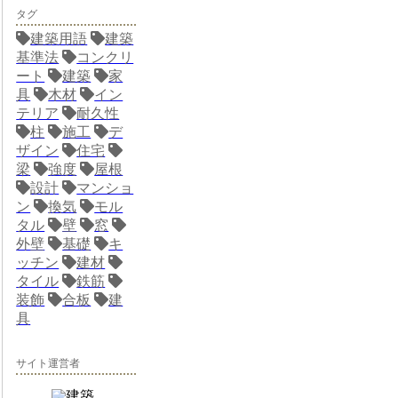
タグ
建築用語
建築
基準法
コンクリ
ート
建築
家
具
木材
イン
テリア
耐久性
柱
施工
デ
ザイン
住宅
梁
強度
屋根
設計
マンショ
ン
換気
モル
タル
壁
窓
外壁
基礎
キ
ッチン
建材
タイル
鉄筋
装飾
合板
建
具
サイト運営者