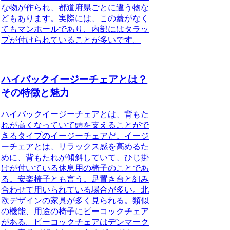
な物が作られ、都道府県ごとに違う物な
どもあります。実際には、この蓋がなく
てもマンホールであり、内部にはタラッ
プが付けられていることが多いです。
ハイバックイージーチェアとは？
その特徴と魅力
ハイバックイージーチェアとは、背もた
れが高くなっていて頭を支えることがで
きるタイプのイージーチェア
だ。イージ
ーチェアとは、リラックス感を高めるた
めに、背もたれが傾斜していて、ひじ掛
けが付いている休息用の椅子のことであ
る。安楽椅子とも言う。足置き台と組み
合わせて用いられている場合が多い。北
欧デザインの家具が多く見られる。類似
の機能、用途の椅子にピーコックチェア
がある。ピーコックチェアはデンマーク