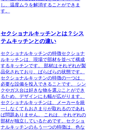
し、温度ムラを解消することができま
す
。
セクショナルキッチンとは？シス
テムキッチンとの違い
セクショナルキッチンの特徴
セクショナ
ルキッチンは、現場で部材を並べて構成
するキッチンです。
部材はそれぞれが製
品化されており、ばらばらの状態です。
セクショナルキッチンの特徴の一つは、
必要な設備を投入できることです。
シン
クやガス台は好きな物を選ぶことができ
るため、デザインにも幅が広がります。
セクショナルキッチンは、メーカーを統
一しなくてもおさまりが取れるのであれ
ば問題ありません。
これは、それぞれの
部材が独立しているためです。
セクショ
ナルキッチンのもう一つの特徴は、色な