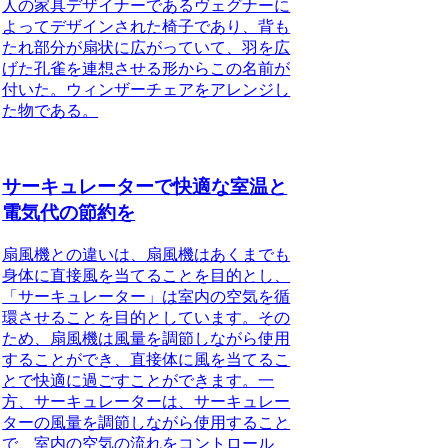
人の家具デザイナーであるヴェグナーに
よってデザインされた椅子であり、背も
たれ部分が扇状に広がっていて、羽を広
げた孔雀を連想させる形からこの名前が
付いた。ウィンザーチェアをアレンジし
た物である。
サーキュレーターで快適な室温と
電気代の節約を
扇風機との違い
は、
扇風機はあくまでも
身体に直接風を当てることを目的とし、
「サーキュレーター」は室内の空気を循
環させることを目的としています
。その
ため、
扇風機は風量を調節しながら使用
することができ、直接体に風を当てるこ
とで快適に過ごすことができます
。一
方、
サーキュレーターは、サーキュレー
ターの風量を調節しながら使用すること
で、室内の空気の流れをコントロール