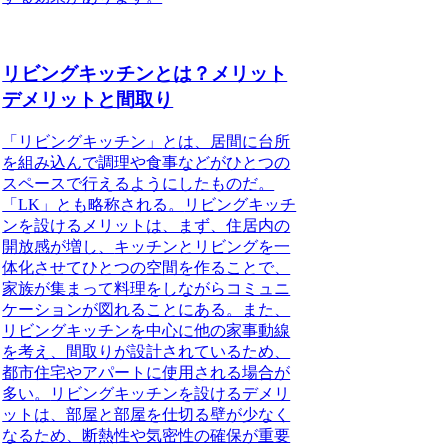
リビングキッチンとは？メリット
デメリットと間取り
「リビングキッチン」
とは、居間に台所
を組み込んで調理や食事などがひとつの
スペースで行えるようにしたものだ。
「LK」とも略称される。
リビングキッチ
ンを設けるメリット
は、まず、住居内の
開放感が増し
、
キッチンとリビングを一
体化
させてひとつの空間を作ることで、
家族が集まって料理をしながらコミュニ
ケーションが図れることにある。また、
リビングキッチンを中心に他の家事動線
を考え、間取りが設計されているため、
都市住宅やアパートに使用される場合が
多い
。
リビングキッチンを設けるデメリ
ット
は、部屋と部屋を仕切る壁が少なく
なるため、
断熱性や気密性の確保が重要