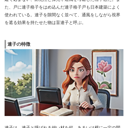
た、戸に連子格子をはめ込んだ連子格子戸も日本建築によく
使われている。連子を隙間なく並べて、通風をしながら視界
を遮る効果を持たせた物は盲連子と呼ぶ。
連子の特徴
連子は、連子と呼ばれる細い材を縦、あるいは横に一定の間