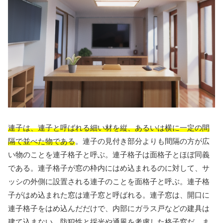
連子は、連子と呼ばれる細い材を縦、あるいは横に一定の間
隔で並べた物である
。連子の見付き部分よりも間隔の方が広
い物のことを連子格子と呼ぶ。連子格子は面格子とほぼ同義
である。連子格子が窓の枠内にはめ込まれるのに対して、サ
ッシの外側に設置される連子のことを面格子と呼ぶ。連子格
子がはめ込まれた窓は連子窓と呼ばれる。連子窓は、開口に
連子格子をはめ込んだだけで、内部にガラス戸などの建具は
建て込まない、防犯性と採光や通風を考慮した格子窓だ。ま