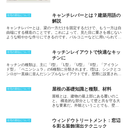
証明書」といいます。
住宅金融支援機構
のフラット35を利用する場合には、適合
証明書が
必須
となりますが、物件によっ
ては不要となる場合もあります。適合証
キャンチレバーとは？建築用語の
住宅の部位について
明書は、住宅の基礎や構造、設備、資材
解説
などが建築基準法や住宅金融支援機構の
キャンチレバーとは、梁の一方だけを固定するだけで、もう一方は自
技術基準に適合しているかどうかを審査
由端にする構造のこと
です。これによって、見た目に重さを感じない
した結果を記載したものです。適合証明
ような軽やかな作りにできるのです。バルコニーなどに用いられてお
書を取得することで、住宅の品質や安全
り、これをオーバーハングバルコニーと呼ぶ場合もあります。木造の
性が保証され、住宅自体の価値を維持す
持ち出し梁もキャンチレバーのひとつです。片側廊下などで見られま
ることができます。適合証明書を取得す
すが、柱がない分だけ強度が劣るのは当然です。そのため、キャンチ
るためには、専門の審査機関に依頼して
キッチンレイアウトで快適なキッ
住宅の部位について
レバー部分に上階を作ったり、屋根を乗せたりすることは、荷重を増
審査を受けなければなりません。必要な
チンに
やすことになってくるため控える必要があります。持ち出す量が増え
書類を揃え、検査を受けます。住宅完成
るにつれて本体側の強度も必要となり、張りだす量をよく検討する必
後、検査を行ない合格通知書を得る必要
キッチンの種類
は、主に「
I型
」「
L型
」「
U型
」「
II型
」「
アイラン
要があります。
があります。審査機関はその書類を審査
ド型
」「
ペニンシュラ
」の6種類に分類されます。
I型
は、シンクとコ
し、適合証明書を発行します。適合証明
ンロが一直線に並んだシンプルなレイアウトです。壁際に設置される
書は、住宅購入の際に非常に重要な書類
ことが多く、省スペースで効率的なレイアウトです。
L型
は、シンク
です。住宅の品質や安全性を保証するも
とコンロが直角に配置されたレイアウトです。壁のコーナーに設置さ
のであり、住宅金融支援機構のフラット
れることが多く、I型よりもゆったりと作業スペースを確保すること
屋根の基礎知識と種類、材料
住宅の部位について
35を利用するためにも必要です。住宅を
ができます。
U型
は、シンク、コンロ、冷蔵庫が3辺に配置されたレ
屋根とは、建物の最上部にある覆いのこ
購入する際には、適合証明書を必ず取得
イアウトです。作業スペースが広く、調理がしやすくなりますが、そ
と。
構造的な部分として壁と共を守る大
するようにしましょう。
の分、キッチンの面積が大きくなります。
II型
は、2列の作業台が向
きな要素だ。外観ということでも、壁と
かい合うレイアウトです。シンクとコンロを別々の作業台に配置する
ともに決定づける。もっとも高い部分は
ことで、同時に作業することができ、効率的な調理が可能です。
アイ
棟と呼ぶ。構造的に勾配を付けておくこ
ランド型
は、キッチンの真ん中に独立した作業台を設置したレイアウ
とが一般的であり、かたちによって切妻
トです。調理スペースが広く、開放感があり、キッチンの主役となり
ウィンドウトリートメント：窓辺
住宅の部位について
や入母屋といった呼び名がある。屋根葺
ます。
ペニンシュラ
は、壁に片側が接した作業台を設置したレイアウ
を彩る装飾演出テクニック