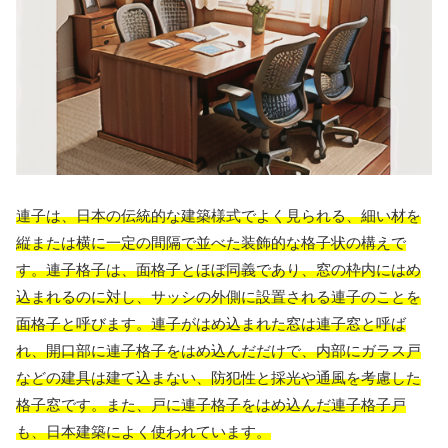
連子は、日本の伝統的な建築様式でよく見られる、細い材を
縦または横に一定の間隔で並べた装飾的な格子状の構えで
す。連子格子は、面格子とほぼ同義であり、窓の枠内にはめ
込まれるのに対し、サッシの外側に設置される連子のことを
面格子と呼びます。連子がはめ込まれた窓は連子窓と呼ば
れ、開口部に連子格子をはめ込んだだけで、内部にガラス戸
などの建具は建て込まない、防犯性と採光や通風を考慮した
格子窓です。また、戸に連子格子をはめ込んだ連子格子戸
も、日本建築によく使われています。