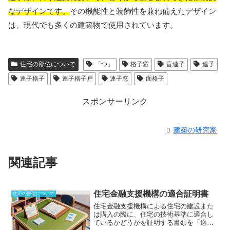
なデザインです。
その機能性と装飾性を兼ね備えたデザイン
は、現代でも多くの建築物で使用されています。
住宅の部位について
「つ」
格子窓
盲連子
連子
連子格子
連子格子戸
連子窓
面格子
スポンサーリンク
建築の研究家
関連記事
住宅金融支援機構の適合証明書
住宅の部位について
住宅金融支援機構による住宅の建設また
は購入の際に、住宅の技術基準に適合し
ているかどうかを証明する書類を「適合