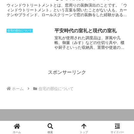
きに使われる材料として、日本では一般
トです。アイランド型よりも省スペースで、キッチンとダイニングを
的な瓦がある他、コロニアルやトタン、
ウィンドウトリートメントとは、窓周りの装飾演出のことです。
「ウ
一体化させることができます。
ガルバリウム鋼板といった素材を使用。
ィンドウトリートメント」という言葉を聞いたことがない人も、カー
材質によって勾配を変えていかなけれ
テンやブラインド、ロールスクリーンで窓の装飾をした経験がある人
ば、雨漏りの原因となってしまうことが
は多いのではないでしょうか。ウィンドウトリートメントとは、こう
出てくる。下地も重要であり、屋根を支
した窓周りを飾るインテリアのことを指します。ウィンドウトリート
えるといった目的だけではなく、屋根に
メントをすることで、
窓やインテリアの雰囲気をガラリと変えること
平安時代の室礼と現代の室礼
住宅の部位について
使われている仕上げ材とともに雨漏りを
ができます。
また、断熱効果を高めたり、プライバシーを守ったり、
室礼が使用された調度品
は、屏風や几
防ぐ。鉄骨造やコンクリート造では、陸
外からの日差しを遮ったりといった、実用的な役割を果たしてくれま
帳、御簾（みす）などの仕切り具や、櫃
屋根と呼ばれる平面を用いることが多く
す。ウィンドウトリートメントには、カーテン、ブラインド、ロール
や厨子といった収納具、置畳や使途の、
なるため、防水処理をしなければならな
スクリーンのほかにも、シェード、プリーツスクリーン、オーニング
円座などの座臥具などです。屏風は、広
い。
など、様々な種類があります。それぞれの形状や素材には、それぞれ
げて部屋の仕切りや装飾に使用し、几帳
に特徴があるので、窓の形や大きさ、インテリアのスタイル、実用的
は、人目を隠したり風を防いだりするた
な役割などを考えて選ぶことが大切です。
めに用いられました。御簾は、建物の入
り口や窓を覆うために使用され、櫃や厨
スポンサーリンク
子は、物を収納するために使用されまし
た。置畳や使途は、畳に座る際に敷くも
ので、円座は、座るために使用される円
ホーム
住宅の部位について
形のクッションです。これらの調度品
は、寝殿造の開け放された空間を必要に
応じて使いやすいように仕立てました。
現在では、飾り付けること、設け整える
ことや装置という意味でも使われていま
す。また、季節や人生の節目に合わせた
書や花、物などを床の間や玄関、壁や棚
の上などの場所に飾り楽しむことも
室礼
© 2024 建築用語と関係法令の説明.
と呼びます。
ホーム
検索
トップ
サイドバー