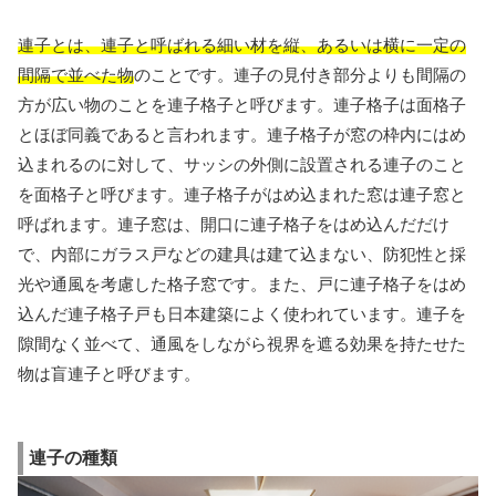
連子とは、連子と呼ばれる細い材を縦、あるいは横に一定の
間隔で並べた物
のことです。連子の見付き部分よりも間隔の
方が広い物のことを連子格子と呼びます。連子格子は面格子
とほぼ同義であると言われます。連子格子が窓の枠内にはめ
込まれるのに対して、サッシの外側に設置される連子のこと
を面格子と呼びます。連子格子がはめ込まれた窓は連子窓と
呼ばれます。連子窓は、開口に連子格子をはめ込んだだけ
で、内部にガラス戸などの建具は建て込まない、防犯性と採
光や通風を考慮した格子窓です。また、戸に連子格子をはめ
込んだ連子格子戸も日本建築によく使われています。連子を
隙間なく並べて、通風をしながら視界を遮る効果を持たせた
物は盲連子と呼びます。
連子の種類