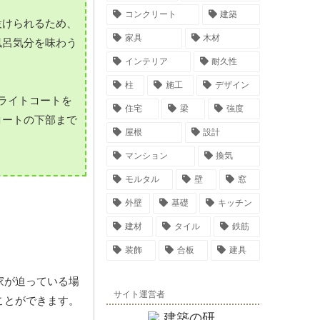
コンクリート
建築
設けられるため、
家具
木材
風呂気分を味わう
インテリア
耐久性
柱
施工
デザイン
ライトコートを
住宅
梁
強度
コートの下部まで
屋根
設計
マンション
換気
モルタル
壁
窓
外壁
基礎
キッチン
建材
タイル
鉄筋
装飾
合板
建具
家が迫っている場
サイト運営者
ことができます。