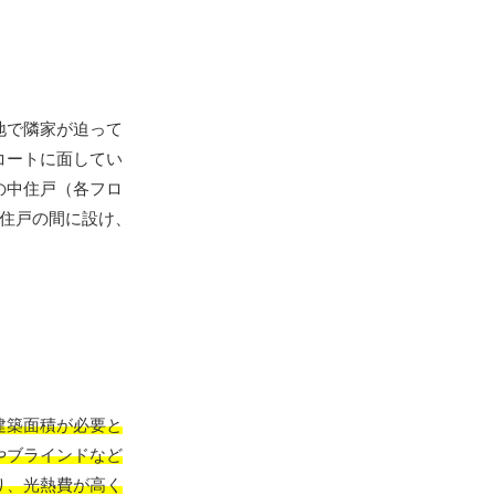
地で隣家が迫って
コートに面してい
の中住戸（各フロ
住戸の間に設け、
建築面積が必要と
やブラインドなど
り、光熱費が高く