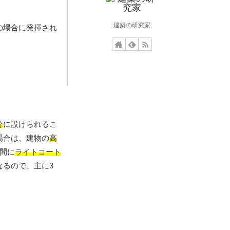
建築の研究家
の場合に発揮され
。
分
に設けられるこ
場合は、建物の
高
間に
ライトコート
なるので、主に3