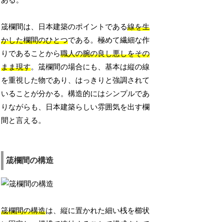
ある。
筬欄間は、日本建築のポイントである
線を生
かした欄間のひとつ
である。極めて繊細な作
りであることから
職人の腕の良し悪しをその
まま現す
。筬欄間の場合にも、基本は縦の線
を重視した物であり、はっきりと強調されて
いることが分かる。構造的にはシンプルであ
りながらも、日本建築らしい雰囲気を出す欄
間と言える。
筬欄間の構造
筬欄間の構造
は、縦に置かれた細い桟を櫛状