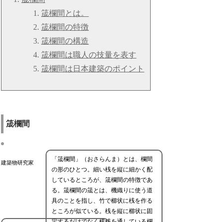
筬欄間とは。
筬欄間の特徴
筬欄間の構造
筬欄間は職人の技量を表す
筬欄間は日本建築のポイント
筬欄間
「筬欄間」（おさらんま）とは、欄間
建築物研究家
の形のひとつ。細い桟を縦に細かく配
しているところが、筬欄間の特徴であ
る。筬欄間の筬とは、機織りに使う道
具のことを指し、竹で櫛状に桟を作る
ところが似ている。桟を縦に櫛状に固
定するだけでなく横桟を通している欄