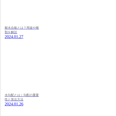
耐水合板とは？用途や種
類を解説
2024.01.27
水勾配とは｜勾配の重要
性と算出方法
2024.01.26