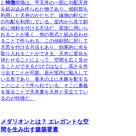
2.
特徴
特徴
は、平天井の一部に勾配天井
を組み込み作られた物であり、傾斜部を
利用した天井のかたちで、縁側の軒など
の勾配を利用している。室内から見て斜
めに傾斜を付ける方法だ。茶室に用いら
れることが多く、他の形式と組み合わせ
ることで作られる。この傾斜部に対して
天窓を付ける方法もあり、効果的に光を
取り入れることができる。天井に変化を
持たせることによって、空間を広く見せ
ることができるだけではなく、
高さを作
り出す
ことが可能。庇が室内に陥入して
いる形であり、垂木の上に木舞を配する
ことによって作られている。そこに裏板
を張ることで天井裏を天井と見立ててい
るのが特徴だ。
メダリオンとは？ エレガントな空
間を生み出す建築要素