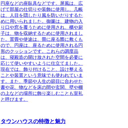
円座などの座臥具などです。屏風は、広
げて部屋の仕切りや装飾に使用し、几帳
は、人目を隠したり風を防いだりするた
めに用いられました。御簾は、建物の入
り口や窓を覆うために使用され、櫃や厨
子は、物を収納するために使用されまし
た。置畳や使途は、畳に座る際に敷くも
ので、円座は、座るために使用される円
形のクッションです。これらの調度品
は、寝殿造の開け放された空間を必要に
応じて使いやすいように仕立てました。
現在では、飾り付けること、設け整える
ことや装置という意味でも使われていま
す。また、季節や人生の節目に合わせた
書や花、物などを床の間や玄関、壁や棚
の上などの場所に飾り楽しむことも
室礼
と呼びます。
タウンハウスの特徴と魅力