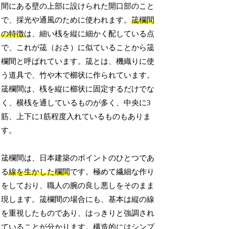
間にある壁の上部に設けられた開口部のこと
で、採光や通風のために使われます。
筬欄間
の特徴
は、細い桟を縦に細かく配している点
で、これが筬（おさ）に似ていることから筬
欄間と呼ばれています。筬とは、機織りに使
う道具で、竹や木で櫛状に作られています。
筬欄間は、桟を縦に櫛状に固定するだけでな
く、横桟を通しているものが多く、中央に3
筋、上下に1筋程度入れているものもありま
す。
筬欄間は、日本建築のポイントのひとつであ
る
線を生かした欄間
です。極めて繊細な作り
をしており、職人の腕の良し悪しをそのまま
現します。筬欄間の場合にも、基本は縦の線
を重視したものであり、はっきりと強調され
ていることが分かります。構造的にはシンプ