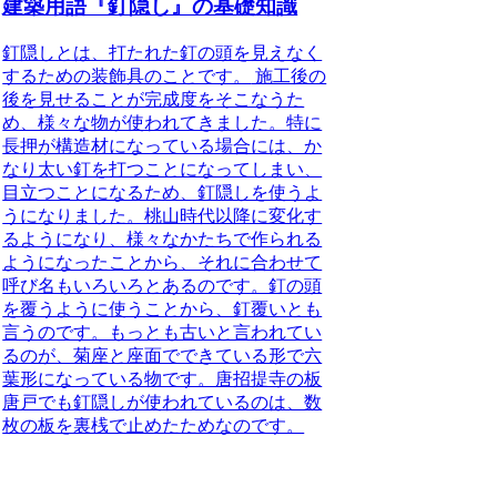
建築用語『釘隠し』の基礎知識
釘隠しとは、打たれた釘の頭を見えなく
するための装飾具のことです。
施工後の
後を見せることが完成度をそこなうた
め、様々な物が使われてきました。特に
長押が構造材になっている場合には、か
なり太い釘を打つことになってしまい、
目立つことになるため、釘隠しを使うよ
うになりました。桃山時代以降に変化す
るようになり、様々なかたちで作られる
ようになったことから、それに合わせて
呼び名もいろいろとあるのです。釘の頭
を覆うように使うことから、釘覆いとも
言うのです。もっとも古いと言われてい
るのが、菊座と座面でできている形で六
葉形になっている物です。唐招提寺の板
唐戸でも釘隠しが使われているのは、数
枚の板を裏桟で止めたためなのです。