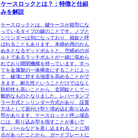
ケースロックとは？：特徴と仕組
みを解説
ケースロックとは、鍵ケースが箱型にな
っているタイプの鍵のこと
です。ノブと
シリンダーは別になっており、箱錠と呼
ばれることもあります。本締め用のかん
ぬきとなるデッドボルトと、空締めのボ
ルトであるラッチボルトが一緒に収めら
れており開閉機構を持っています。すべ
てを金属製の一体構造にすることによっ
て、破壊に対する強度を高めることがで
きます。耐久性ということだけではなく
防犯性も高いことから、玄関錠として一
般的なものとなりました。レバータンブ
ラー方式とシリンダー方式があり、設置
方法として面付け型と埋め込む彫り込み
型があります。
ケースロックと呼ぶ場合
には、彫り込み型を指すことが多い
で
す。バールなどを差し込まれることに弱
点があったことから、ガードプレートに