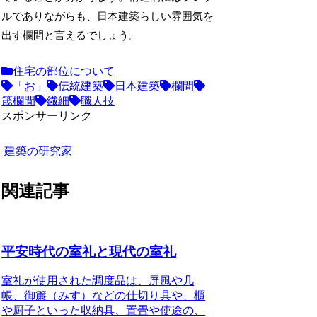
ルでありながらも、日本建築らしい雰囲気を
出す欄間と言えるでしょう。
住宅の部位について
「お」
伝統建築
日本建築
欄間
筬欄間
繊細
職人技
スポンサーリンク
建築の研究家
関連記事
平安時代の室礼と現代の室礼
室礼が使用された調度品
は、屏風や几
帳、御簾（みす）などの仕切り具や、櫃
や厨子といった収納具、置畳や使途の、