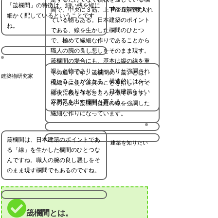
「筬欄間」の特徴は、細い桟を縦に
建築を知りたい
間で、中央に３筋、上下に1筋程度入れ
細かく配しているということです
ている物もある。日本建築のポイント
ね。
である、線を生かした欄間のひとつ
で、極めて繊細な作りであることから
職人の腕の良し悪しをそのまま現す。
筬欄間の場合にも、基本は縦の線を重
視した物であり、はっきりと強調され
その通りです。筬欄間の「筬」とは、
建築物研究家
ていることが分かる。構造的にはシン
機織りに使う道具のことを指し、竹で
プルでありながらも、日本建築らしい
櫛状に桟を作るところが似ています。
雰囲気を出す欄間と言える。
そのため、筬欄間は縦の線を強調した
繊細な作りになっています。
筬欄間は、日本建築のポイントであ
建築を知りたい
る「線」を生かした欄間のひとつな
んですね。職人の腕の良し悪しをそ
のまま現す欄間でもあるのですね。
筬欄間とは。