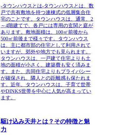
-タウンハウスとは-
タウンハウスとは、数
戸で共有敷地を持つ連棟式の低層集合住
宅のことです。
タウンハウスは、通常、2
～4階建てで、各戸には専用の玄関と庭が
あります。敷地面積は、100㎡前後から
500㎡前後まで様々です。タウンハウス
は、主に都市部の住宅として利用されて
いますが、郊外や地方でも見られます。
タウンハウスは、一戸建て住宅よりも土
地の面積が小さく、建築費も安く済みま
す。また、共同住宅よりもプライバシー
が確保され、隣人との距離感も保たれま
す。近年、タウンハウスは、子育て世帯
やDINKS世帯を中心に人気が高まってい
ます。
駆け込み天井とは？その特徴と魅
力