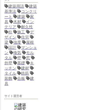
建築用語
建築
基準法
コンクリ
ート
建築
家
具
木材
イン
テリア
耐久性
柱
施工
デ
ザイン
住宅
梁
強度
屋根
設計
マンショ
ン
換気
モル
タル
壁
窓
外壁
基礎
キ
ッチン
建材
タイル
鉄筋
装飾
合板
建
具
サイト運営者