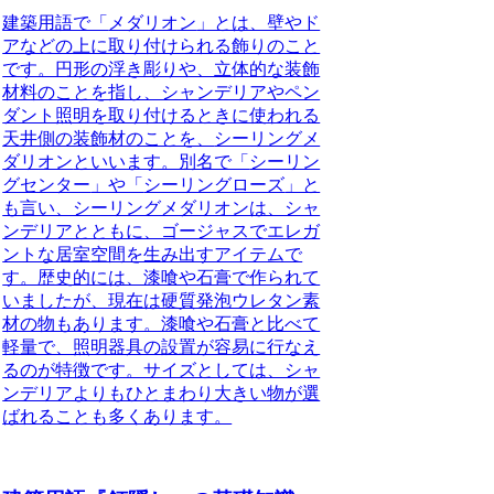
建築用語で「
メダリオン
」とは、壁やド
アなどの上に取り付けられる飾りのこと
です。円形の浮き彫りや、立体的な装飾
材料のことを指し、シャンデリアやペン
ダント照明を取り付けるときに使われる
天井側の装飾材のことを、
シーリングメ
ダリオン
といいます。別名で「
シーリン
グセンター
」や「
シーリングローズ
」と
も言い、シーリングメダリオンは、シャ
ンデリアとともに、ゴージャスでエレガ
ントな居室空間を生み出すアイテムで
す。歴史的には、漆喰や石膏で作られて
いましたが、現在は硬質発泡ウレタン素
材の物もあります。漆喰や石膏と比べて
軽量で、照明器具の設置が容易に行なえ
るのが特徴です。サイズとしては、シャ
ンデリアよりもひとまわり大きい物が選
ばれることも多くあります。