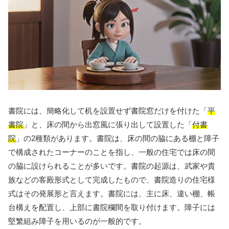
書院には、簡略化して机を設置せず書院窓だけを付けた「
平
書院
」と、床の間から出窓風に張り出して設置した「
付書
院
」の2種類があります。書院は、床の間の脇にある棚と障子
で構成されたコーナーのことを指し、一般の住宅では床の間
の脇に設けられることが多いです。書院の起源は、武家や貴
族などの客殿形式として完成したもので、書院造りの住宅様
式はその発展形と言えます。書院には、主に床、違い棚、帳
台構えを配置し、上部に書院欄間を取り付けます。障子には
堅繁組み障子を用いるのが一般的です。