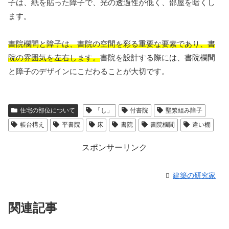
子は、紙を貼った障子で、光の透過性が低く、部屋を暗くし
ます。
書院欄間と障子は、書院の空間を彩る重要な要素であり、書
院の雰囲気を左右します。
書院を設計する際には、書院欄間
と障子のデザインにこだわることが大切です。
住宅の部位について
「し」
付書院
堅繁組み障子
帳台構え
平書院
床
書院
書院欄間
違い棚
スポンサーリンク
建築の研究家
関連記事