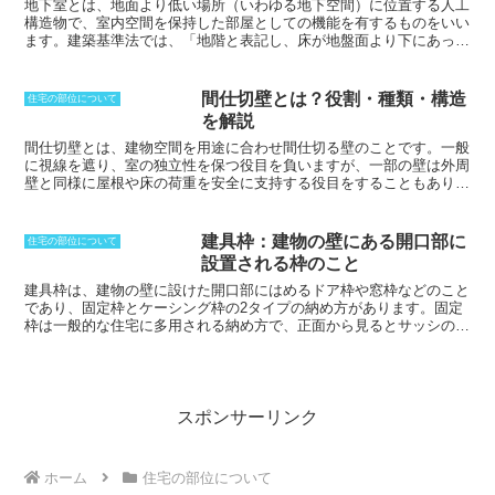
物を置くことができないといったデッドスペースも存在します。人間
地下室とは、地面より低い場所（いわゆる地下空間）に位置する人工
の動作の範囲なども関係してくるため、でき上がってみたら使えない
構造物で、
室内空間を保持した部屋としての機能を有するもの
をいい
といったことも出てくるため、設計の段階から十分な検討が必要とな
ます。建築基準法では、「地階と表記し、床が地盤面より下にあっ
ります。
て、天井高の３分の１以上が地盤面より下にあり、かつ天井が地盤面
から１m以下にある空間」と定義されています。
地下室は、採光面、
衛生面などで適切な処置を施す必要がありますが、年間を通して温度
間仕切壁とは？役割・種類・構造
住宅の部位について
変化が少なく、断熱性や遮音性が高いという特徴があります。
また、
を解説
延床面積の３分の１以下までなら延床面積に算入されないため、土地
の有効活用という点でメリットがあります。採光のためにドライエイ
間仕切壁とは、建物空間を用途に合わせ間仕切る壁のことです。
一般
リア（空堀）を設けた地下室はリビングや寝室などに、開口部のない
に視線を遮り、室の独立性を保つ役目を負いますが、一部の壁は外周
地下室は納戸やオーディオルームなどに利用できます。
壁と同様に屋根や床の荷重を安全に支持する役目をすることもありま
す。間仕切壁の性能は、室用途によりかなり異なるものであり、例え
ば台所の壁は防火性、オーディトーリアムの壁は遮音性、吸音性が特
に要求されます。構造は一般に壁の両壁面を化粧する仕上げと、その
建具枠：建物の壁にある開口部に
住宅の部位について
下地部分、壁体の3層から構成されています。ログハウスの場合、耐
設置される枠のこと
力壁であるログウォールの間仕切り壁、ツー･バイ･フォー工法や在
来構法でつくられる間仕切り壁があります。また、ログウォールの場
建具枠は、建物の壁に設けた開口部にはめるドア枠や窓枠などのこと
合は、開口部にアーチカットを取り入れることもよくあります。
であり、固定枠とケーシング枠の2タイプの納め方があります。固定
枠は一般的な住宅に多用される納め方で、正面から見るとサッシの額
縁一面のみの、シンプルで材料費も安く仕上げることができる納め方
です。それに対してケーシング枠は、正面から見ると二段の額縁のよ
うに見え、クラシック調や重厚感を出すときに用いられる納め方とな
ります。
スポンサーリンク
ホーム
住宅の部位について