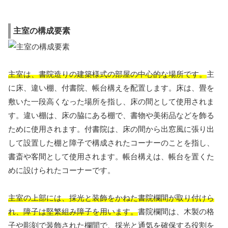
主室の構成要素
主室は、書院造りの建築様式の部屋の中心的な場所です。
主
に床、違い棚、付書院、帳台構えを配置します。床は、畳を
敷いた一段高くなった場所を指し、床の間として使用されま
す。違い棚は、床の脇にある棚で、書物や美術品などを飾る
ために使用されます。付書院は、床の間から出窓風に張り出
して設置した棚と障子で構成されたコーナーのことを指し、
書斎や客間として使用されます。帳台構えは、帳台を置くた
めに設けられたコーナーです。
主室の上部には、採光と装飾をかねた書院欄間が取り付けら
れ、障子は堅繁組み障子を用います。
書院欄間は、木製の格
子や彫刻で装飾された欄間で、採光と通気を確保する役割を