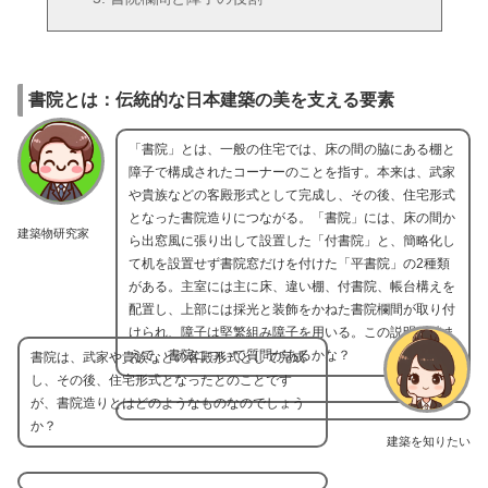
書院とは：伝統的な日本建築の美を支える要素
「書院」とは、一般の住宅では、床の間の脇にある棚と
障子で構成されたコーナーのことを指す。本来は、武家
や貴族などの客殿形式として完成し、その後、住宅形式
となった書院造りにつながる。「書院」には、床の間か
建築物研究家
ら出窓風に張り出して設置した「付書院」と、簡略化し
て机を設置せず書院窓だけを付けた「平書院」の2種類
がある。主室には主に床、違い棚、付書院、帳台構えを
配置し、上部には採光と装飾をかねた書院欄間が取り付
けられ、障子は堅繁組み障子を用いる。この説明を踏ま
えて、書院について質問があるかな？
書院は、武家や貴族などの客殿形式として完成
し、その後、住宅形式となったとのことです
が、書院造りとはどのようなものなのでしょう
か？
建築を知りたい