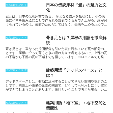
日本の伝統床材『畳』の魅力と文
住宅の部位について
化
畳とは、日本の伝統床材である。
芯となる畳床を板状にし、その表
面にイ草を編み込むことで作られる畳表でくるみでき上がる。縁が付
けられているのは、装飾のためだけではなく、畳表を止めるためであ
る。一部では縁がない物も使われる。縦横比は、21になっているの
が基本型となっているが正方形の物もある。大きさは3尺6尺が基
本。関東と関西で違い、団地用の一回り小さいサイズもあり、地域に
葺き足とは？屋根の用語を徹底解
住宅の部位について
よって規格が異なる。こうした「畳」の文化は、他の国には見られな
説
いもので、日本固有の文化と言える。畳が誕生したのは平安時代から
で、寝具の代わりとして必要な室内の必要な箇所に置かれていたが、
葺き足とは、重なった片側部分を引いた表に現れている瓦の部分のこ
鎌倉時代から床材として全面に敷かれるようになった。
と
です。屋根に沿って葺くときの流れ方向で考えるもので、上部の瓦
の下端から下部の瓦の下端までを指しています。コロニアルでも発生
します。利き幅や利き代と呼ばれることもあります。この葺き足の長
さによって、見た目に大きな変化が生まれ、印象も変化します。亜鉛
鉄板などの場合、長くした場合には、ゆったりとした感じを作り出す
建築用語『デッドスペース』と
住宅の部位について
ことができ、短くすると繊細な印象になります。葺き足が分かるよう
は？
になると、瓦割りをするときに、野地の長さの寸法から葺き足の寸法
を割れば、いったい何枚必要になるのかを図面上から追うことができ
デッドスペースとは、有効に活用することができない空間や場所のこ
るようになります。葺き足の役割は、屋根の防水性を高めることで
と
です。構造上や設備の設置の問題で、どうしても利用しにくい空間
す。瓦やコロニアルが重なる部分に隙間があると、そこから雨水が浸
ができてしまうことがあります。設計ということで考えた場合、いか
入してしまいます。葺き足は、この隙間を埋めて、雨水の浸入を防ぎ
にデッドスペースを減らしていくのかということが重要ポイントで
ます。また、葺き足は、屋根の美観を向上させる役割もあります。葺
す。基本的に利用することが難しい場合も発生します。特に、もとの
き足のデザインによって、屋根の印象は大きく変わります。
空間がゆがんでおり、角が鋭角になってしまうなど、何も利用できな
建築用語「地下室」：地下空間と
住宅の部位について
いといったデッドスペースは、設計上でも解消することが難しいで
機能性
す。図面上では家具を置くことができても、実際には扉を開くと何も