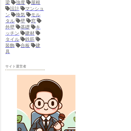
梁
強度
屋根
設計
マンショ
ン
換気
モル
タル
壁
窓
外壁
基礎
キ
ッチン
建材
タイル
鉄筋
装飾
合板
建
具
サイト運営者