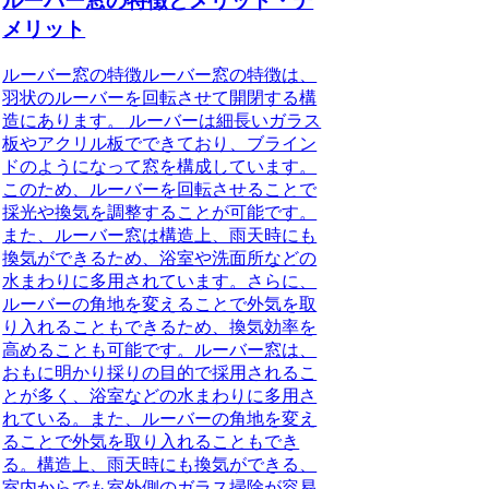
ルーバー窓の特徴とメリット・デ
メリット
ルーバー窓の特徴
ルーバー窓の特徴は、
羽状のルーバーを回転させて開閉する構
造にあります。
ルーバーは細長いガラス
板やアクリル板でできており、ブライン
ドのようになって窓を構成しています。
このため、ルーバーを回転させることで
採光や換気を調整することが可能です。
また、ルーバー窓は構造上、雨天時にも
換気ができるため、浴室や洗面所などの
水まわりに多用されています。さらに、
ルーバーの角地を変えることで外気を取
り入れることもできるため、換気効率を
高めることも可能です。ルーバー窓は、
おもに明かり採りの目的で採用されるこ
とが多く、浴室などの水まわりに多用さ
れている。また、ルーバーの角地を変え
ることで外気を取り入れることもでき
る。構造上、雨天時にも換気ができる、
室内からでも室外側のガラス掃除が容易