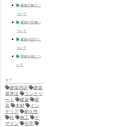
建築の施工に
ついて
建築の設備に
ついて
建築の設計に
ついて
関連法規につ
いて
タグ
建築用語
建築
基準法
コンクリ
ート
建築
家
具
木材
イン
テリア
耐久性
柱
施工
デ
ザイン
住宅