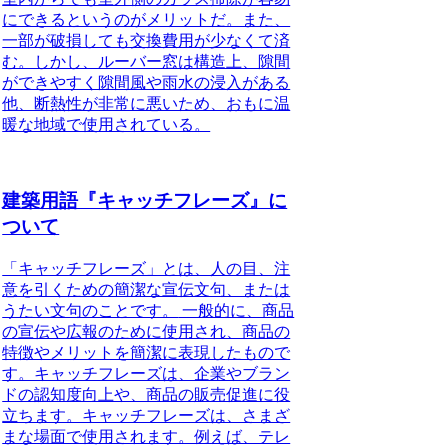
にできるというのがメリットだ。また、
一部が破損しても交換費用が少なくて済
む。しかし、ルーバー窓は構造上、隙間
ができやすく隙間風や雨水の浸入がある
他、断熱性が非常に悪いため、おもに温
暖な地域で使用されている。
建築用語『キャッチフレーズ』に
ついて
「キャッチフレーズ」とは、人の目、注
意を引くための簡潔な宣伝文句、または
うたい文句のことです。
一般的に、商品
の宣伝や広報のために使用され、商品の
特徴やメリットを簡潔に表現したもので
す。キャッチフレーズは、企業やブラン
ドの認知度向上や、商品の販売促進に役
立ちます。キャッチフレーズは、さまざ
まな場面で使用されます。例えば、テレ