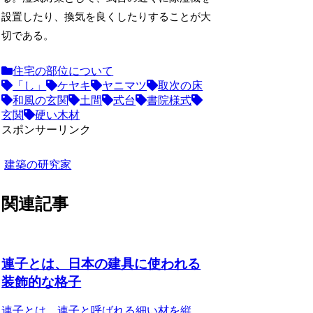
設置したり、換気を良くしたりすることが大
切である。
住宅の部位について
「し」
ケヤキ
ヤニマツ
取次の床
和風の玄関
土間
式台
書院様式
玄関
硬い木材
スポンサーリンク
建築の研究家
関連記事
連子とは、日本の建具に使われる
装飾的な格子
連子とは、連子と呼ばれる細い材を縦、