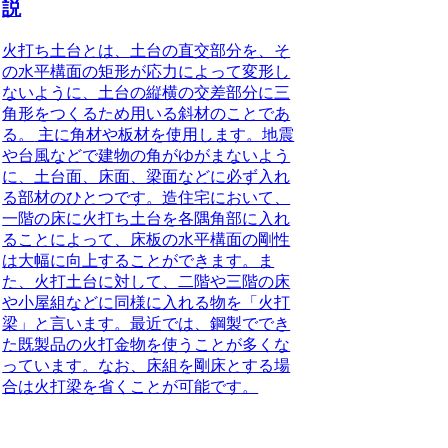
説
火打ち土台とは、土台の直交部分を、そ
の水平構面の矩形が応力によって変形し
ないように、土台の縦横の交差部分に三
角形をつくるため用いる斜材のことであ
る。
主に角材や板材を使用します。地震
や台風などで建物の角がゆがまないよう
に、土台面、床面、梁面などに必ず入れ
る部材のひとつです。造住宅において、
一階の床に火打ち土台を各隅角部に入れ
ることによって、床板の水平構面の剛性
は大幅に向上することができます。ま
た、火打土台に対して、二階や三階の床
や小屋組などに同様に入れる物を「火打
梁」と言います。最近では、鋼製ででき
た既製品の火打金物を使うことが多くな
っています。なお、床組を剛床とする場
合は火打梁を省くことが可能です。