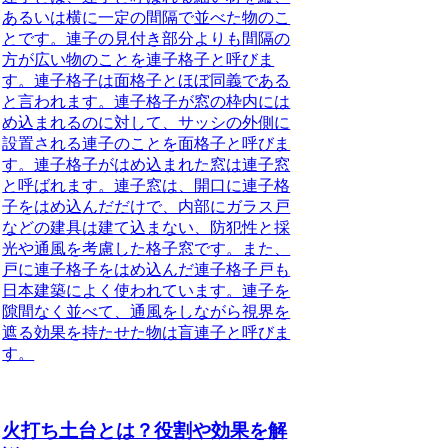
あるいは横に一定の間隔で並べた物
のこ
とです。連子の見付き部分よりも間隔の
方が広い物のことを連子格子と呼びま
す。連子格子は面格子とほぼ同義である
と言われます。連子格子が窓の枠内には
め込まれるのに対して、サッシの外側に
設置される連子のことを面格子と呼びま
す。連子格子がはめ込まれた窓は連子窓
と呼ばれます。連子窓は、開口に連子格
子をはめ込んだだけで、内部にガラス戸
などの建具は建て込まない、防犯性と採
光や通風を考慮した格子窓です。また、
戸に連子格子をはめ込んだ連子格子戸も
日本建築によく使われています。連子を
隙間なく並べて、通風をしながら視界を
遮る効果を持たせた物は盲連子と呼びま
す。
火打ち土台とは？役割や効果を解