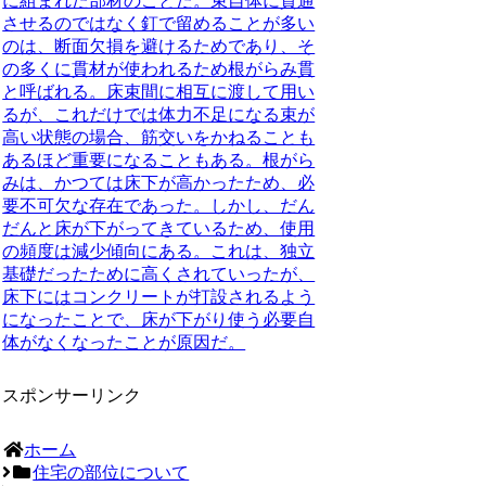
に組まれた部材のことだ。束自体に貫通
させるのではなく釘で留めることが多い
のは、断面欠損を避けるためであり、そ
の多くに貫材が使われるため根がらみ貫
と呼ばれる。床束間に相互に渡して用い
るが、これだけでは体力不足になる束が
高い状態の場合、筋交いをかねることも
あるほど重要になることもある。根がら
みは、かつては床下が高かったため、必
要不可欠な存在であった。しかし、だん
だんと床が下がってきているため、使用
の頻度は減少傾向にある。これは、独立
基礎だったために高くされていったが、
床下にはコンクリートが打設されるよう
になったことで、床が下がり使う必要自
体がなくなったことが原因だ。
スポンサーリンク
ホーム
住宅の部位について