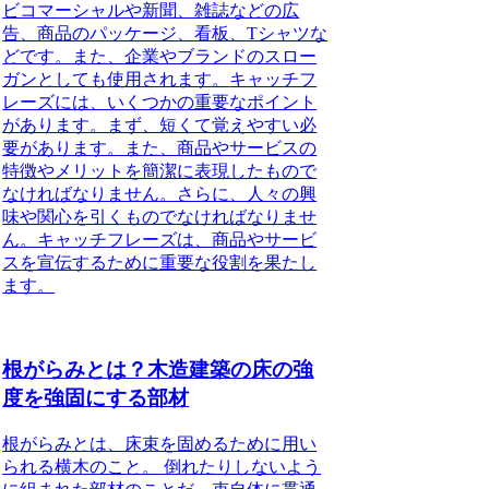
ビコマーシャルや新聞、雑誌などの広
告、商品のパッケージ、看板、Tシャツな
どです。また、企業やブランドのスロー
ガンとしても使用されます。
キャッチフ
レーズには、いくつかの重要なポイント
があります。まず、短くて覚えやすい必
要があります。また、商品やサービスの
特徴やメリットを簡潔に表現したもので
なければなりません。さらに、人々の興
味や関心を引くものでなければなりませ
ん。キャッチフレーズは、商品やサービ
スを宣伝するために重要な役割を果たし
ます。
根がらみとは？木造建築の床の強
度を強固にする部材
根がらみとは、床束を固めるために用い
られる横木のこと。
倒れたりしないよう