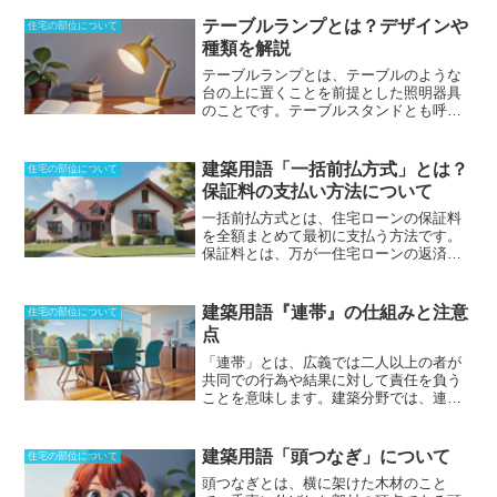
テーブルランプとは？デザインや
住宅の部位について
種類を解説
テーブルランプとは、テーブルのような
台の上に置くことを前提とした照明器具
のこと
です。テーブルスタンドとも呼ば
れ、世界中で愛用されている照明器具の
ひとつです。様々な種類の物が存在し、
明かりとして使える物から、演出として
建築用語「一括前払方式」とは？
住宅の部位について
利用されるような物までバリエーション
保証料の支払い方法について
に富んでいます。デザインとして考えた
場合、傘の形状だけではなく、スタンド
一括前払方式とは、
住宅ローンの保証料
全体のデザインをインテリアとしても活
を全額まとめて最初に支払う方法
です。
用することができます。
テーブルに置く
保証料とは、万が一住宅ローンの返済が
ことを前提としているものの、光の方向
滞ってしまった場合に、保証する会社に
を壁や天井にすることができるようにな
対して支払われる費用です。一括前払方
っている物を使えば、傘を使った間接照
式では、保証会社を利用しないため、ネ
建築用語『連帯』の仕組みと注意
住宅の部位について
明だけではない利用をすることも可能
で
ット銀行からの住宅ローンの借り入れが
点
す。光ファイバーを使った物や、一見す
発生しないことが多いです。一括前払方
ればテーブルランプには見えないような
式のメリットは、毎月保証料を支払う必
「連帯」とは、広義では二人以上の者が
デザインの物まで存在し、アクセントと
要がないため、毎月の支払額を軽減でき
共同での行為や結果に対して責任を負う
しても強い役割を持たせることができま
る点です。また、銀行の審査評価が高い
こと
を意味します。建築分野では、
連帯
す。
場合、一括前払方式のほうが支払総額が
保証という言葉がよく使われ
ます。住宅
安くなる可能性があります。一方で、一
ローンの場合、債務を保証する人として
括前払方式のデメリットは、保証料を全
保証人または連帯保証人を置くのが一般
建築用語「頭つなぎ」について
住宅の部位について
額まとめて支払う必要があるため、まと
的であり、
連帯保証人とされる場合がほ
頭つなぎとは、横に架けた木材のこと
まった資金が必要になる点です。また、
とんど
です。連帯保証人は、
主たる債務