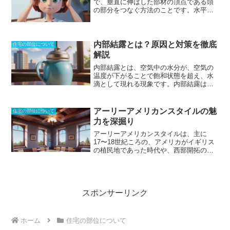
で、垂直に伸ばした部材の頂点である頭
途中で住宅ローンを借り換える場合、保
者が返済不能になった際に返済義務が生
の部分をつなぐ方法のことです。
水平に
証料を改めて支払う必要がある場合があ
じ
、
催告の抗弁権及び検索の抗弁権があ
連結することで、荷重を受けたときによ
ります。
りません
。つまり、事実上借入者と同等
る横方向へのずれを防止できる
という利
の義務を負うことになります。
点があります。構造耐力の負担をするこ
催告の抗弁権とは、連帯保証人より先に
とはほとんどありませんが、
ばらつきを
内部結露とは？原因と対策を徹底
借入者本人に請求を行なうよう主張する
住宅の部位について
抑えたり、通りをそろえたりすることに
権利であり、検索の抗弁権とは、先に借
解説
も使われる
方法であり、簡単な方法で固
入者本人の財産を差し押さえるよう主張
内部結露とは、空気中の水分が、空気の
定されています。もっと構造的な意味を
する権利です。夫婦などが収入を合算し
温度が下がることで飽和状態を超え、水
高める場合には、頭つなぎではなく、梁
て住宅ローンを借りる場合などには、
収
滴として現れる現象です。
内部結露は、
や頭貫（かしらぬき）といった呼ばれ方
入合算者を連帯保証人とするケースが多
壁の内側や床下など、室内の湿度の高い
になるため、根本から異なる設計が必要
い
です。
場所で発生しやすく、カビやダニの発生
となります。そのため、
間仕切り壁の上
原因となります。また、結露は、建物の
端などで行なわれていることが多い
で
アーリーアメリカンスタイルの魅
住宅の部位について
耐久性を低下させる原因にもなります。
す。なお、部材としての木材だけではな
力を深掘り
内部結露が発生するしくみは、以下のと
く、仮設足場などでも上端をそろえるこ
おりです。1. 室内の空気には、水蒸気が
とを頭つなぎと呼ぶことがあります。
アーリーアメリカンスタイルは、主に
含まれています。2. 室内の空気が冷やさ
17〜18世紀ころの、アメリカがイギリス
れると、水蒸気の含有量が多くなり、飽
の植民地であった時代や、西部開拓の時
和状態に達します。3. 飽和状態に達した
代の流行やファッションをもとにしたス
空気は、さらに冷やされると、水蒸気が
タイル
です。もともとは限られた素材を
水滴として現れます。これが、内部結露
使って建てられた歴史から、素朴さ、土
です。内部結露を防ぐためには、室内の
っぽいたくましさが特徴です。植民地時
湿気をコントロールすることが重要で
代が由来となっていることから、別名コ
スポンサーリンク
す。室内の湿気をコントロールするに
ロニアル様式とも呼ばれます。この
建築
は、以下の方法があります。* 換気を十分
スタイルは、アメリカ建築のルーツをた
に行う。* 除湿機を使用する。* 洗濯物を
どるもので、ヨーロッパの伝統的な建築
ホーム
住宅の部位について
室内に干さない。* お風呂や調理の際は、
様式と、アメリカ独自の生活様式が融合