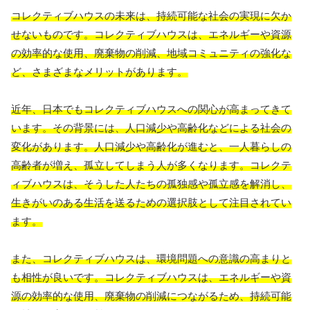
コレクティブハウスの未来は、持続可能な社会の実現に欠か
せないものです。コレクティブハウスは、エネルギーや資源
の効率的な使用、廃棄物の削減、地域コミュニティの強化な
ど、さまざまなメリットがあります。
近年、日本でもコレクティブハウスへの関心が高まってきて
います。その背景には、人口減少や高齢化などによる社会の
変化があります。人口減少や高齢化が進むと、一人暮らしの
高齢者が増え、孤立してしまう人が多くなります。コレクテ
ィブハウスは、そうした人たちの孤独感や孤立感を解消し、
生きがいのある生活を送るための選択肢として注目されてい
ます。
また、コレクティブハウスは、環境問題への意識の高まりと
も相性が良いです。コレクティブハウスは、エネルギーや資
源の効率的な使用、廃棄物の削減につながるため、持続可能