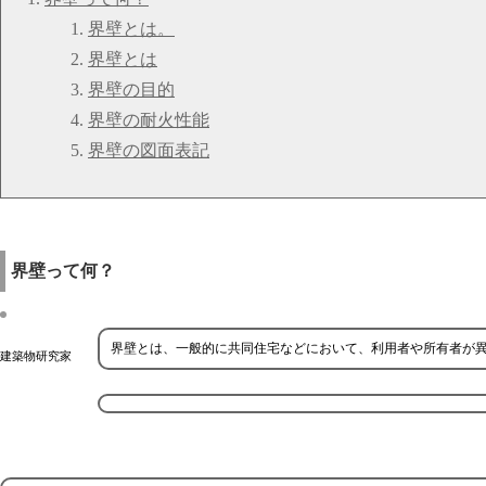
界壁とは。
界壁とは
界壁の目的
界壁の耐火性能
界壁の図面表記
界壁って何？
界壁とは、一般的に共同住宅などにおいて、利用者や所有者が
建築物研究家