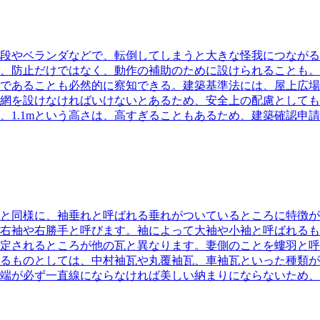
段やベランダなどで、転倒してしまうと大きな怪我につながる
、防止だけではなく、動作の補助のために設けられることも。
であることも必然的に察知できる。建築基準法には、屋上広場
、金網を設けなければいけないとあるため、安全上の配慮として
、1.1mという高さは、高すぎることもあるため、建築確認申
と同様に、袖垂れと呼ばれる垂れがついているところに特徴が
右袖や右勝手と呼びます。袖によって大袖や小袖と呼ばれるも
定されるところが他の瓦と異なります。妻側のことを螻羽と呼
るものとしては、中村袖瓦や丸覆袖瓦、車袖瓦といった種類が
端が必ず一直線にならなければ美しい納まりにならないため、