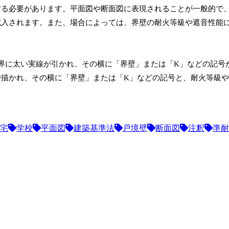
する必要があります。平面図や断面図に表現されることが一般的で
記入されます。また、場合によっては、界壁の耐火等級や遮音性能
界に太い実線が引かれ、その横に「界壁」または「K」などの記号
で描かれ、その横に「界壁」または「K」などの記号と、耐火等級
宅
学校
平面図
建築基準法
戸境壁
断面図
注釈
準耐