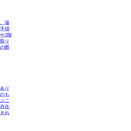
。場
手摺
や2階
も取り
請の際
あり
のも
ぶこ
存在
きれ