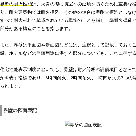
界壁の耐火性能
は、火災の際に隣室への延焼を防ぐために重要な
り、耐火建築物では耐火構造、その他の場合は準耐火構造としな
すべて耐火材料で構成されている構造のことを指し、準耐火構造
部分がある構造のことを指します。
また、界壁は平面図や断面図などには、注釈として記載しておく
設、ホテルなどの当該用途に供する部分についても、これに準ず
住宅性能表示制度においても、界壁は耐火等級の評価項目となっ
かを表す指標であり、3時間耐火、2時間耐火、1時間耐火の3つ
られます。
界壁の図面表記