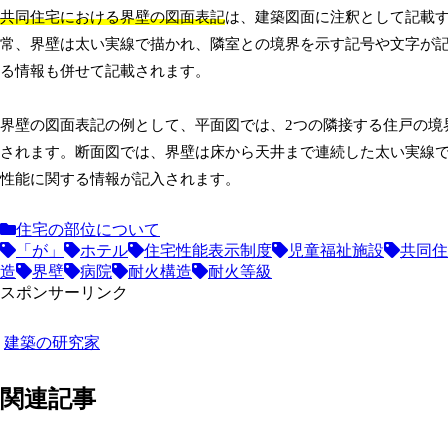
共同住宅における界壁の図面表記
は、建築図面に注釈として記載
常、界壁は太い実線で描かれ、隣室との境界を示す記号や文字が
る情報も併せて記載されます。
界壁の図面表記の例として、平面図では、2つの隣接する住戸の境
されます。断面図では、界壁は床から天井まで連続した太い実線
性能に関する情報が記入されます。
住宅の部位について
「が」
ホテル
住宅性能表示制度
児童福祉施設
共同住
造
界壁
病院
耐火構造
耐火等級
スポンサーリンク
建築の研究家
関連記事