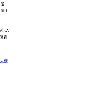
、通
に関す
が記入
や遮音
火構