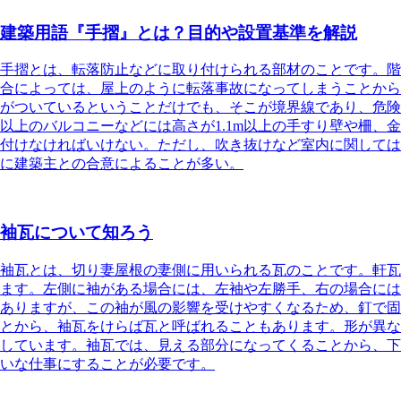
建築用語『手摺』とは？目的や設置基準を解説
手摺とは、転落防止などに取り付けられる部材のことです。
階
合によっては、屋上のように転落事故になってしまうことから
がついているということだけでも、そこが境界線であり、危険
以上のバルコニーなどには高さが1.1m以上の手すり壁や柵
付けなければいけない。ただし、吹き抜けなど室内に関しては
に建築主との合意によることが多い。
袖瓦について知ろう
袖瓦とは、切り妻屋根の妻側に用いられる瓦のこと
です。軒瓦
ます。左側に袖がある場合には、左袖や左勝手、右の場合には
ありますが、この袖が風の影響を受けやすくなるため、釘で固
とから、袖瓦をけらば瓦と呼ばれることもあります。形が異な
しています。袖瓦では、見える部分になってくることから、下
いな仕事にすることが必要です。