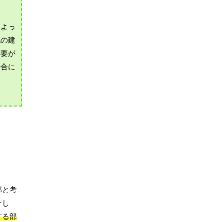
によっ
他の建
必要が
場合に
部と考
そし
する部