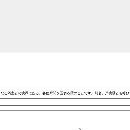
異なる隣室との境界にある、各住戸間を区切る壁のことです。別名、戸境壁とも呼び