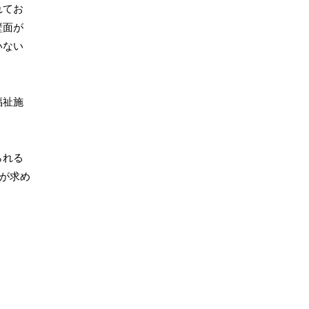
れてお
壁面が
いない
福祉施
られる
上が求め