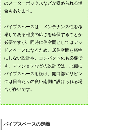
のメーターボックスなどが収められる場
合もあります。
パイプスペースは、メンテナンス性を考
慮してある程度の広さを確保することが
必要ですが、同時に住空間としてはデッ
ドスペースになるため、居住空間を犠牲
にしない設計や、コンパクト化も必要で
す。マンションなどの設計では、北側に
パイプスペースを設け、開口部やリビン
グは日当たりの良い南側に設けられる場
合が多いです。
パイプスペースの定義