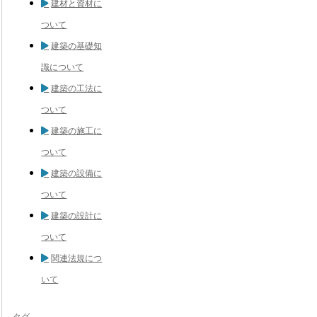
建材と資材に
ついて
建築の基礎知
識について
建築の工法に
ついて
建築の施工に
ついて
建築の設備に
ついて
建築の設計に
ついて
関連法規につ
いて