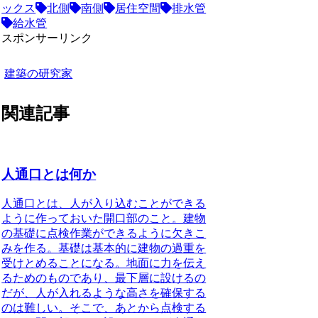
ックス
北側
南側
居住空間
排水管
給水管
スポンサーリンク
建築の研究家
関連記事
人通口とは何か
人通口とは、人が入り込むことができる
ように作っておいた開口部のこと。
建物
の基礎に点検作業ができるように欠きこ
みを作る。基礎は基本的に建物の過重を
受けとめることになる。地面に力を伝え
るためのものであり、最下層に設けるの
だが、人が入れるような高さを確保する
のは難しい。そこで、あとから点検する