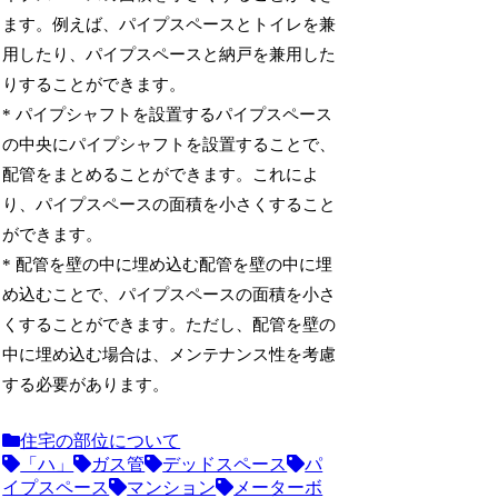
ます。例えば、パイプスペースとトイレを兼
用したり、パイプスペースと納戸を兼用した
りすることができます。
* パイプシャフトを設置するパイプスペース
の中央にパイプシャフトを設置することで、
配管をまとめることができます。これによ
り、パイプスペースの面積を小さくすること
ができます。
* 配管を壁の中に埋め込む配管を壁の中に埋
め込むことで、パイプスペースの面積を小さ
くすることができます。ただし、配管を壁の
中に埋め込む場合は、メンテナンス性を考慮
する必要があります。
住宅の部位について
「ハ」
ガス管
デッドスペース
パ
イプスペース
マンション
メーターボ