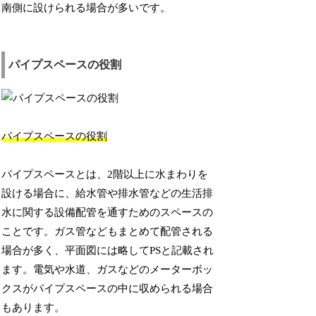
南側に設けられる場合が多いです。
パイプスペースの役割
パイプスペースの役割
パイプスペースとは、2階以上に水まわりを
設ける場合に、給水管や排水管などの生活排
水に関する設備配管を通すためのスペースの
ことです。ガス管などもまとめて配管される
場合が多く、平面図には略してPSと記載され
ます。電気や水道、ガスなどのメーターボッ
クスがパイプスペースの中に収められる場合
もあります。