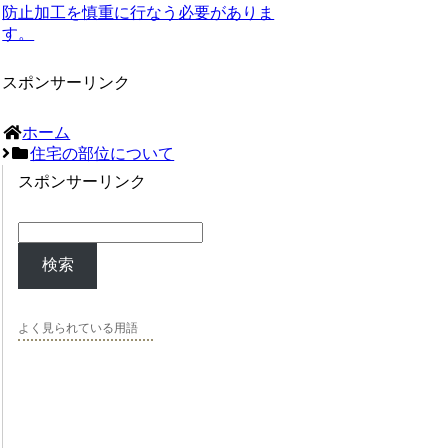
防止加工を慎重に行なう
必要がありま
す。
スポンサーリンク
ホーム
住宅の部位について
スポンサーリンク
検索
よく見られている用語