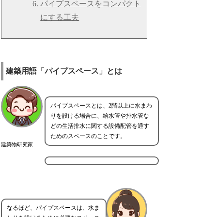
パイプスペースをコンパクト
にする工夫
建築用語「パイプスペース」とは
パイプスペースとは、2階以上に水まわ
りを設ける場合に、給水管や排水管な
どの生活排水に関する設備配管を通す
ためのスペースのことです。
建築物研究家
なるほど、パイプスペースは、水ま