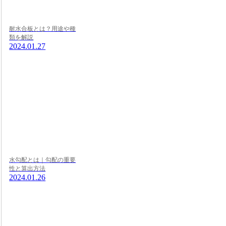
耐水合板とは？用途や種
類を解説
2024.01.27
水勾配とは｜勾配の重要
性と算出方法
2024.01.26