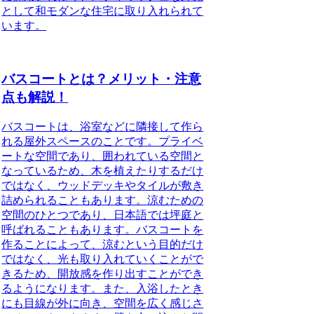
として和モダンな住宅に取り入れられて
います。
バスコートとは？メリット・注意
点も解説！
バスコートは、浴室などに隣接して作ら
れる屋外スペースのことです。
プライベ
ートな空間であり、囲われている空間と
なっているため、木を植えたりするだけ
ではなく、ウッドデッキやタイルが敷き
詰められることもあります。
涼むための
空間のひとつであり、日本語では坪庭と
呼ばれることもあります。バスコートを
作ることによって、涼むという目的だけ
ではなく、光も取り入れていくことがで
きるため、開放感を作り出すことができ
るようになります。また、入浴したとき
にも目線が外に向き、空間を広く感じさ