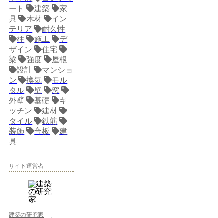
ート
建築
家
具
木材
イン
テリア
耐久性
柱
施工
デ
ザイン
住宅
梁
強度
屋根
設計
マンショ
ン
換気
モル
タル
壁
窓
外壁
基礎
キ
ッチン
建材
タイル
鉄筋
装飾
合板
建
具
サイト運営者
建築の研究家