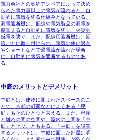
電力会社との契約アンペアによって決め
られた電力量以上の電気が流れると、自
動的に電気を切る仕組みとなっている。
漏電遮断機は、配線や電気製品の漏電を
感知すると自動的に電気を切り、火災や
感電を防ぐ。また、配線用遮断機は、回
線ごとに取り付けられ、電気の使い過ぎ
やショートなどで過電流が流れた場合
に、自動的に電気を遮断するものであ
る。
中庭のメリットとデメリット
中庭とは、建物に囲まれたスペースのこ
と
で、京都の町家などによくある「坪
庭」もそのひとつと言える。また、母屋
と離れの間の空間や、屋内の土間を「中
庭」と呼ぶこともある。「中庭」を設置
するメリットは、中庭に面した部屋は明
るくなり、また家の中の風通しが良くな