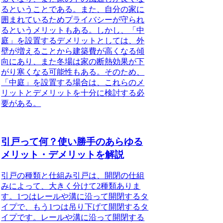
るということである。また、自分の家に
囲まれているためプライバシーが守られ
るというメリットもある。しかし、「中
庭」を設置するデメリットとしては、外
壁が増えることから建築費が高くなる傾
向にあり、また冬場は家の断熱効果が下
がり寒くなる可能性もある。そのため、
「中庭」を設置する場合は、これらのメ
リットとデメリットを十分に検討する必
要がある
。
引戸って何？使い勝手のあらゆる
メリット・デメリットを解説
引戸の種類と仕組み
引戸は、開閉の仕組
みによって、大きく分けて2種類ありま
す。1つはレールや溝に沿って開閉するタ
イプで、もう1つは吊り下げて開閉するタ
イプです。レールや溝に沿って開閉する