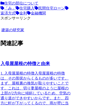
住宅の部位について
「み」
住宅購入
民間住宅ローン
返済方式
金利
金融機関
スポンサーリンク
建築の研究家
関連記事
入母屋屋根の特徴と由来
1. 入母屋屋根の特徴入母屋屋根の特徴
は、その形状からくるものが多いです。
まず、
屋根裏の換気が取りやすい
ことで
す。これは、切り妻屋根のように屋根の
上部が2方向に傾斜しているため、空気の
通り道ができやすいからです。また、
四
方に軒が下がってくるので、雨が壁に当