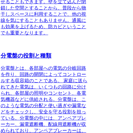
せることもできます。壁を立て込んだ閉
鎖した空間とすることから、普段から物
干しスペースに利用することで、他の視
線を気にすることもありません。通風に
も効果を上げるため、防カビということ
でも重要となります。
分電盤の役割と種類
分電盤とは、各部屋への電気の分岐回路
を作り、回路の開閉によってコントロー
ルする収容箱のことである。
家庭に送ら
れてきた電気は、いくつもの回路に分け
られ、各部屋の照明やコンセント、各電
気機器などに供給される。分電盤は、こ
のような電気の分配と使い過ぎや漏電な
どをチェックし、安全を守る役割を担っ
ている。分電盤の中には、アンペアブレ
ーカー、漏電遮断機、配線用遮断機が収
められており、アンペアブレーカーは、