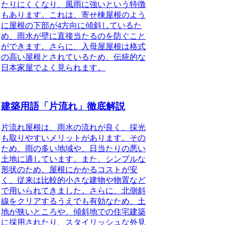
たりにくくなり、風雨に強い
という特徴
もあります。これは、寄せ棟屋根のよう
に屋根の下部が4方向に傾斜しているた
め、雨水が壁に直接当たるのを防ぐこと
ができます。さらに、
入母屋屋根は格式
の高い屋根とされている
ため、伝統的な
日本家屋でよく見られます。
建築用語「片流れ」徹底解説
片流れ屋根は、雨水の流れが良く、採光
も取りやすいメリットがあります。
その
ため、雨の多い地域や、日当たりの悪い
土地に適しています。また、シンプルな
形状のため、屋根にかかるコストが安
く、従来は比較的
小さな建物や物置など
で用いられてきました。
さらに、北側斜
線をクリアするうえでも有効なため、土
地が狭いところや、傾斜地での住宅建築
に採用されたり、スタイリッシュな外見