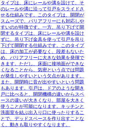
タイプは、床にレールや溝を設けて、そ
のレールや溝に沿って引戸をスライドさ
せる仕組みです。このタイプは、開閉が
スムーズで、バリアフリーにも対応しや
すいのが特徴です。一方、吊り下げて開
閉するタイプは、床にレールや溝を設け
ずに、吊り下げ金具を使って引戸を吊り
下げて開閉する仕組みです。このタイプ
は、床の加工が必要なく、段差もないた
め、バリアフリーに大きな効果を発揮で
きます。ただし、床面に接地面ができな
くなることから、気密という点では問題
が発生しやすいという欠点があります。
また、開閉時に音が出やすいという問題
もあります。引戸は、ドアのような開き
戸に比べると、開閉機構の違いからスペ
ースの違いが大きくなり、部屋を大きく
使うことが可能になります。キッチンと
洗面室を結ぶ出入り口に使ったりするこ
とで、デッドスペースを作り出すことな
く、動きも取りやすくなります。