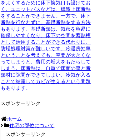
をよくするために床下換気口も設けてお
く。ユニットバスなどは、構造上床断熱
をすることができません。一方で、床下
断熱を行なわずに、基礎断熱をする方法
もあります。
基礎断熱
は、気密を容易に
確保しやすくなり、床下の空間を蓄熱槽
として活用することができる代わりに、
防蟻処理対策が難しいです。冷暖房効率
ということを考えても、空間が大きくな
ってしまうと、費用の増大をもたらして
しまう。
床断熱
は、自重で床面の裏と断
熱材に隙間ができてしまい、冷気が入る
ことで結露してカビが生えるという問題
もあります。
スポンサーリンク
ホーム
住宅の部位について
スポンサーリンク