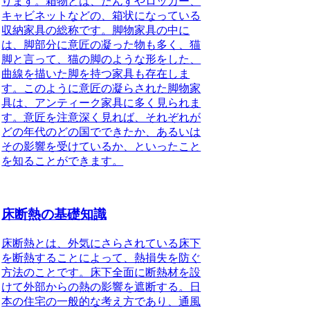
ります。箱物とは、たんすやロッカー、
キャビネットなどの、箱状になっている
収納家具の総称です。脚物家具の中に
は、脚部分に意匠の凝った物も多く、猫
脚と言って、猫の脚のような形をした、
曲線を描いた脚を持つ家具も存在しま
す。このように意匠の凝らされた脚物家
具は、アンティーク家具に多く見られま
す。意匠を注意深く見れば、それぞれが
どの年代のどの国でできたか、あるいは
その影響を受けているか、といったこと
を知ることができます。
床断熱の基礎知識
床断熱
とは、外気にさらされている床下
を断熱することによって、熱損失を防ぐ
方法のことです。床下全面に断熱材を設
けて外部からの熱の影響を遮断する。日
本の住宅の一般的な考え方であり、通風