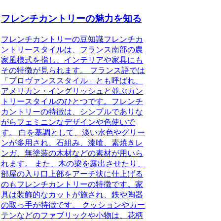
フレンチカントリーの魅力を知る
フレンチカントリーの豆知識
フレンチカ
ントリースタイルは、フランス南部の農
家風様式を指し、インテリアや家具にも
その特徴が見られます。
フランス語では
「プロヴァンススタイル」とも呼ばれ、
アメリカン・イングリッシュと並ぶカン
トリースタイルのひとつです。
フレンチ
カントリーの特徴は、シンプルでありな
がらフェミニンなデザインや色使いで
す。
白を基調として、淡い水色やグリー
ンが多用され、石組み、漆喰、素焼きレ
ンガ、無塗装の木材などの素材が用いら
れます。 また、木の梁を露出させたり、
部屋の入り口上部をアーチ状に仕上げる
のもフレンチカントリーの特徴です。
家
具は装飾的なカットが施され、鉄や陶器
の取っ手が特徴です。
クッションやカー
テンなどのファブリックや小物は、花柄