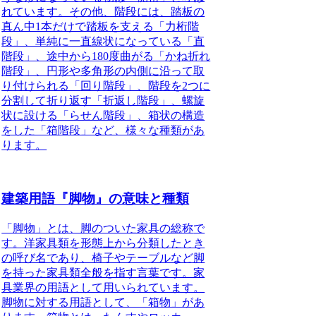
れています。その他、階段には、踏板の
真ん中1本だけで踏板を支える「力桁階
段」、単純に一直線状になっている「直
階段」、途中から180度曲がる「かね折れ
階段」、円形や多角形の内側に沿って取
り付けられる「回り階段」、階段を2つに
分割して折り返す「折返し階段」、螺旋
状に設ける「らせん階段」、箱状の構造
をした「箱階段」など、様々な種類があ
ります。
建築用語『脚物』の意味と種類
「脚物」とは、脚のついた家具の総称
で
す。洋家具類を形態上から分類したとき
の呼び名であり、椅子やテーブルなど脚
を持った家具類全般を指す言葉です。家
具業界の用語として用いられています。
脚物に対する用語として、「箱物」があ