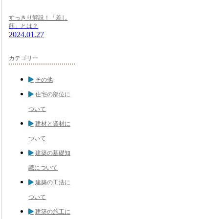
すっきり解説！「差し
筋」とは？
2024.01.27
カテゴリー
その他
住宅の部位に
ついて
建材と資材に
ついて
建築の基礎知
識について
建築の工法に
ついて
建築の施工に