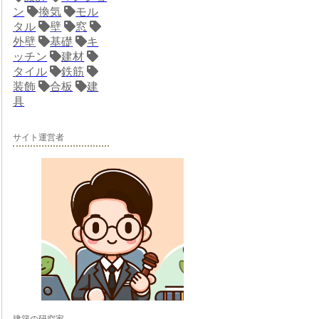
ン
換気
モル
タル
壁
窓
外壁
基礎
キ
ッチン
建材
タイル
鉄筋
装飾
合板
建
具
サイト運営者