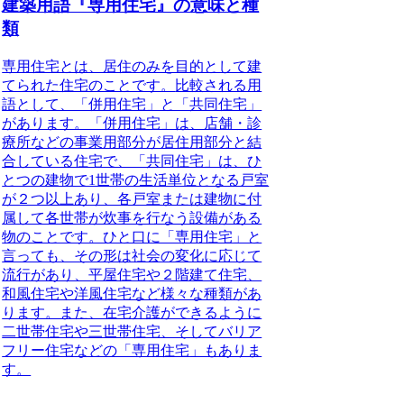
建築用語『専用住宅』の意味と種
類
専用住宅とは、居住のみを目的として建
てられた住宅のことです。
比較される用
語として、「併用住宅」と「共同住宅」
があります。「併用住宅」は、店舗・診
療所などの事業用部分が居住用部分と結
合している住宅で、「共同住宅」は、ひ
とつの建物で1世帯の生活単位となる戸室
が２つ以上あり、各戸室または建物に付
属して各世帯が炊事を行なう設備がある
物のことです。ひと口に「専用住宅」と
言っても、その形は社会の変化に応じて
流行があり、平屋住宅や２階建て住宅、
和風住宅や洋風住宅など様々な種類があ
ります。また、在宅介護ができるように
二世帯住宅や三世帯住宅、そしてバリア
フリー住宅などの「専用住宅」もありま
す。