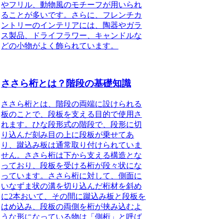
やフリル、動物風のモチーフが用いられ
ることが多いです。さらに、フレンチカ
ントリーのインテリアには、陶器やガラ
ス製品、ドライフラワー、キャンドルな
どの小物がよく飾られています。
ささら桁とは？階段の基礎知識
ささら桁とは、階段の両端に設けられる
板のこと
で、段板を支える目的で使用さ
れます。ひな段形式の階段で、段形に切
り込んだ刻み目の上に段板が乗せてあ
り、蹴込み板は通常取り付けられていま
せん。ささら桁は下から支える構造とな
っており、段板を受ける桁が段々状にな
っています。ささら桁に対して、側面に
いなずま状の溝を切り込んだ桁材を斜め
に2本おいて、その間に蹴込み板と段板を
はめ込み、段板の両側を桁が挟み込むよ
うな形になっている物は「側桁」と呼ば