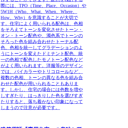
際には、TPO（Time、Place、Occasion）や
5W1H（Who、What、When、Where、
How、Why）を意識することが大切で
す。住宅によく用いられる配色は、色相
をそろえてトーンを変化させたトーン・
オン・トーン配色や、濁色系でトーンの
そろった色を組み合わせたトーナル配
色、色相を統一してグラデーションのよ
うにトーンを変えたドミナント配色、統
一の色相で配色したモノトーン配色など
がよく用いられます。洋服等のデザイン
では、バイカラーやトリコロールなど、
複数の色相、トーンの異なる色を組み合
わせた配色が用いられることもありま
す。しかし、住宅の場合には色数を増や
しすぎたり、はっきりした色を選びすぎ
たりすると、落ち着かない印象になって
しまうので注意が必要です。