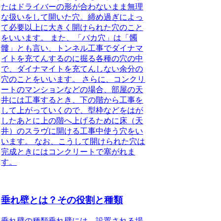
たはドライバーの形が合わないまま無理
な扱いをして開いた穴。締め過ぎによっ
て必要以上に大きく開けられた穴のこと
をいいます。
また、「バカ穴」は「髑
髏」とも言い、トンネル工事でダイナマ
イトを充てんするのに掘る各種の穴の中
で、ダイナマイトを充てんしない余分の
穴のことをいいます。
さらに、コンクリ
ートのマンションなどの場合、
部屋の天
井には工事するとき、下の階から工事を
して上がっていくので、型枠などをはが
したあとに上の階へ上げるために床（天
井）のスラヴに開ける工事中使う穴をい
います。
なお、こうして開けられた穴は
完成ときにはコンクリートで塞がれま
す。
垂れ壁とは？その役割と種類
垂れ壁の種類
垂れ壁には、設置される場