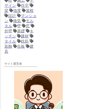
柱
施工
デ
ザイン
住宅
梁
強度
屋根
設計
マンショ
ン
換気
モル
タル
壁
窓
外壁
基礎
キ
ッチン
建材
タイル
鉄筋
装飾
合板
建
具
サイト運営者