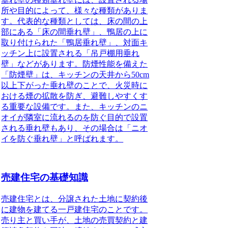
所や目的によって、様々な種類がありま
す。代表的な種類としては、床の間の上
部にある「床の間垂れ壁」、鴨居の上に
取り付けられた「鴨居垂れ壁」、対面キ
ッチン上に設置される「吊戸棚用垂れ
壁」などがあります。防煙性能を備えた
「防煙壁」は、キッチンの天井から50cm
以上下がった垂れ壁のことで、火災時に
おける煙の拡散を防ぎ、避難しやすくす
る重要な設備です。また、キッチンのニ
オイが隣室に流れるのを防ぐ目的で設置
される垂れ壁もあり、その場合は「ニオ
イを防ぐ垂れ壁」と呼ばれます。
売建住宅の基礎知識
売建住宅とは、分譲された土地に契約後
に建物を建てる一戸建住宅のことです。
売り主と買い手が、土地の売買契約と建