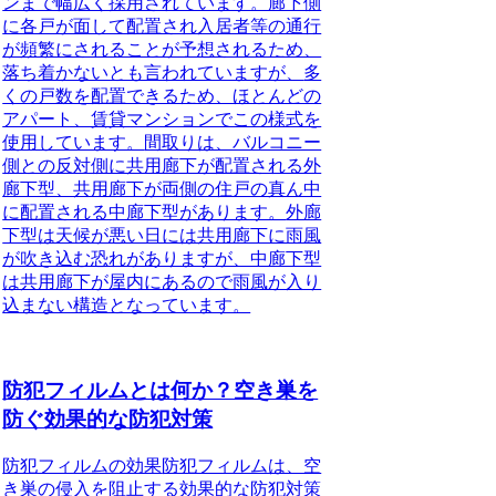
ンまで幅広く採用されています。廊下側
に各戸が面して配置され入居者等の通行
が頻繁にされることが予想されるため、
落ち着かないとも言われていますが、
多
くの戸数を配置できるため、ほとんどの
アパート、賃貸マンションでこの様式を
使用しています。
間取りは、バルコニー
側との反対側に共用廊下が配置される外
廊下型、共用廊下が両側の住戸の真ん中
に配置される中廊下型があります。
外廊
下型は天候が悪い日には共用廊下に雨風
が吹き込む恐れがありますが、中廊下型
は共用廊下が屋内にあるので雨風が入り
込まない構造となっています。
防犯フィルムとは何か？空き巣を
防ぐ効果的な防犯対策
防犯フィルムの効果
防犯フィルムは、空
き巣の侵入を阻止する効果的な防犯対策