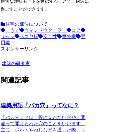
適切な運転モードを選択することで、快適に
過ごすことができます。
住宅の部位について
「う」
ウィンドウクーラー
コア
サッシ
ベニヤ板
安全性
室外機
専
用鍵
スポンサーリンク
建築の研究家
関連記事
建築用語『バカ穴』ってなに？
「バカ穴」とは、役に立たない穴や、間
違って開けられた穴のことをいいます。
主に、ボルトやねじなどを通した際、ま