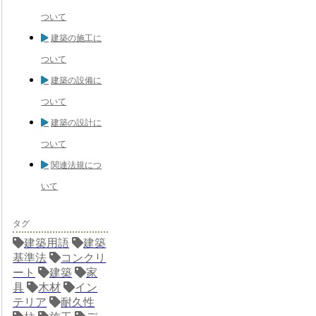
ついて
建築の施工に
ついて
建築の設備に
ついて
建築の設計に
ついて
関連法規につ
いて
タグ
建築用語
建築
基準法
コンクリ
ート
建築
家
具
木材
イン
テリア
耐久性