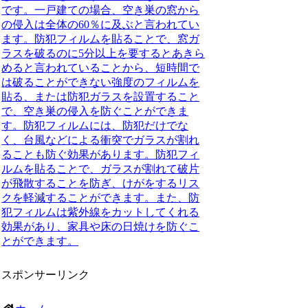
です。一戸建ての場合、空き巣の窓から
の侵入は全体の60％に及ぶと言われてい
ます。防犯フィルムを貼ることで、窓ガ
ラスを破るのに5分以上を要するとあきら
めると言われていることから、短時間で
は破ることができない強度のフィルムを
貼る、または防犯ガラスを設置すること
で、空き巣の侵入を防ぐことができま
す。防犯フィルムには、防犯だけでな
く、台風などによる衝突でガラスが割れ
ることも防ぐ効果があります。防犯フィ
ルムを貼ることで、ガラスが割れて破片
が飛散することを防ぎ、けがをするリス
クを軽減することができます。また、防
犯フィルムは紫外線をカットしてくれる
効果があり、家具や床の日焼けを防ぐこ
とができます。
スポンサーリンク