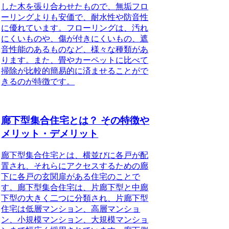
した木を張り合わせたもので、無垢フロ
ーリングよりも安価で、耐水性や防音性
に優れています。フローリングは、汚れ
にくいものや、傷が付きにくいもの、遮
音性能のあるものなど、
様々な種類
があ
ります。また、畳やカーペットに比べて
掃除が
比較的簡易的に済ませることがで
きる
のが特徴です。
廊下型集合住宅とは？ その特徴や
メリット・デメリット
廊下型集合住宅とは、横並びに各戸が配
置され、それらにアクセスするための廊
下に各戸の玄関扉がある住宅のことで
す。
廊下型集合住宅は、片廊下型と中廊
下型の大きく二つに分類され、片廊下型
住宅は低層マンション、高層マンショ
ン、小規模マンション、大規模マンショ