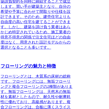
築請負契約を同時に締結することで成立
します。買い手が建築主となり、自分の
希望や予算に合わせて間取りや仕様を設
計できます。
そのため、建売住宅よりも
自由度の高い住宅を建てることができま
す。
しかし、建築を請け負う業者はあら
かじめ特定されているため、施工業者の
得意不得意の関係で注文住宅ほどの自由
度はなく、用意された設計モデルからの
選択となることも多いです。
フローリングの魅力と特徴
フローリングとは、
木質系の床材の総称
です。フローリングには、無垢フローリ
ングと複合フローリングの
2種類
がありま
す。無垢フローリングは、天然木の無垢
材を素材としたもので、耐久性や耐摩耗
性に優れており、高級感があります。複
合フローリングは、合板に薄くスライス