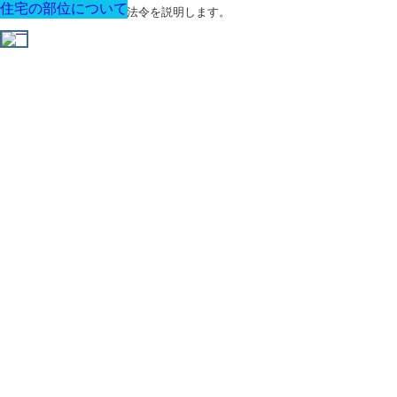
住宅の部位について
住宅の部位について
住宅の部位について
住宅の部位について
住宅の部位について
住宅の部位について
住宅の部位について
建築に関する用語と関連法令を説明します。