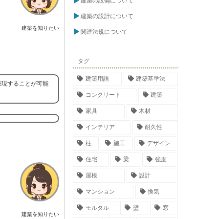
建築の設備について
建築の設計について
建築を知りたい
関連法規について
タグ
建築用語
建築基準法
表現することが可能
コンクリート
建築
家具
木材
インテリア
耐久性
柱
施工
デザイン
住宅
梁
強度
屋根
設計
マンション
換気
モルタル
壁
窓
建築を知りたい