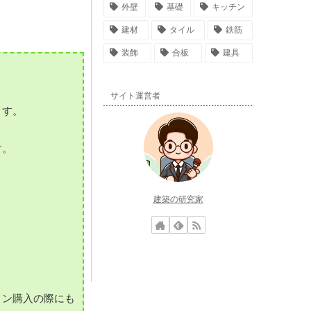
外壁
基礎
キッチン
建材
タイル
鉄筋
装飾
合板
建具
サイト運営者
ます。
す。
建築の研究家
ョン購入の際にも