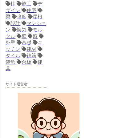
柱
施工
デ
ザイン
住宅
梁
強度
屋根
設計
マンショ
ン
換気
モル
タル
壁
窓
外壁
基礎
キ
ッチン
建材
タイル
鉄筋
装飾
合板
建
具
サイト運営者