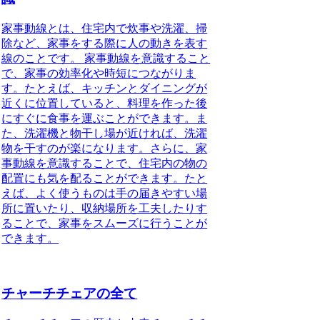
家事動線とは、住宅内で炊事や洗濯、掃
除など、家事をする際に人の動きを表す
線のことです。
家事動線を意識すること
で、家事の効率化や時短につながりま
す。
たとえば、キッチンとダイニングが
近くに位置していると、料理を作った後
にすぐに食事を運ぶことができます。ま
た、洗濯機と物干し場が近ければ、洗濯
物を干すのが楽になります。さらに、家
事動線を意識することで、住宅内の物の
配置にも気を配ることができます。たと
えば、よく使うものは手の届きやすい場
所に置いたり、収納場所を工夫したりす
ることで、家事をスムーズに行うことが
できます。
チャーチチェアの全て