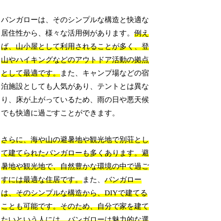
バンガローは、そのシンプルな構造と快適な
居住性から、様々な活用例があります。
例え
ば、山小屋として利用されることが多く、登
山やハイキングなどのアウトドア活動の拠点
として最適です。
また、キャンプ場などの宿
泊施設としても人気があり、テントとは異な
り、床が上がっているため、雨の日や悪天候
でも快適に過ごすことができます。
さらに、海や山の避暑地や観光地で別荘とし
て建てられたバンガローも多くあります。避
暑地や観光地で、自然豊かな環境の中で過ご
すには最適な住居です。
また、
バンガロー
は、そのシンプルな構造から、DIYで建てる
ことも可能です。そのため、自分で家を建て
たいという人には、バンガローは魅力的な選