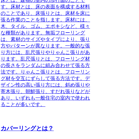
床とは
、建物の室内の歩行面のことで
す。床材とは、床の表面を構成する材料
のことであり、床張りとは、床材を床に
張る作業のことを指します。床材には、
木、タイル、ゴム、エポキシなど、様々
な種類があります。無垢フローリング
は、素材のサイズやタイプにより、張り
方やパターンが異なります。一般的な張
り方には、乱尺張りやりゃんこ張りがあ
ります。乱尺張りとは、フローリング材
の長さをランダムに組み合わせて張る方
法です。りゃんこ張りとは、フローリン
グ材を交互にずらして張る方法です。デ
ザイン性の高い張り方には、斜め張りや
寄木張り、朝鮮張り、すだれ張りなどが
あり、いずれも一般住宅の室内で使われ
ることが多いです。
カバーリングとは？