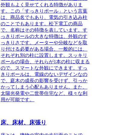
外観もよく見せてくれる特徴がありま
す。この「すっきりポール」という言葉
は、商品名でもあり、電気の引き込み柱
のことでもあります。松下電工の商品
で、名称はその特徴を表しています。す
っきりポールの大きな特徴は、外観のす
っきりさです。メーターや分岐などを取
り付ける必要がある場合、一般的には、
それぞれ別の柱に設置します。スッキリ
ポールの場合、それらが1本の柱に収まる
ので、スマートな外観にできます。すっ
きりポールは、電線のないデザインなの
で、庭木の成長の影響を受けず、引っか
かってしまう心配もありません。また、
太陽光発電や二世帯住宅など、様々な利
用が可能です。
床、床材、床張り