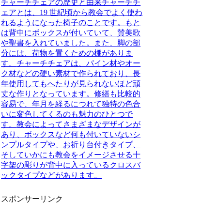
チャーチチェアの歴史と由来
チャーチチ
ェアとは、19 世紀頃から教会でよく使わ
れるようになった椅子のことです。もと
は背中にボックスが付いていて、賛美歌
や聖書を入れていました。また、脚の部
分には、荷物を置くための棚がありま
す。
チャーチチェアは、パイン材やオー
ク材などの硬い素材で作られており、長
年使用してもへたりが見られないほど頑
丈な作りとなっています。修繕も比較的
容易で、年月を経るにつれて独特の色合
いに変色してくるのも魅力のひとつで
す。
教会によってさまざまなデザインが
あり、ボックスなど何も付いていないシ
ンプルタイプや、お祈り台付きタイプ、
そしていかにも教会をイメージさせる十
字架の彫りが背中に入っているクロスバ
ックタイプなどがあります。
スポンサーリンク