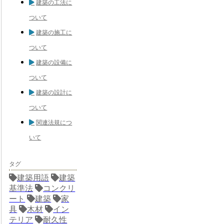
建築の工法に
ついて
建築の施工に
ついて
建築の設備に
ついて
建築の設計に
ついて
関連法規につ
いて
タグ
建築用語
建築
基準法
コンクリ
ート
建築
家
具
木材
イン
テリア
耐久性