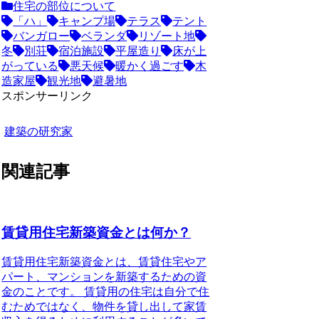
住宅の部位について
「ハ」
キャンプ場
テラス
テント
バンガロー
ベランダ
リゾート地
冬
別荘
宿泊施設
平屋造り
床が上
がっている
悪天候
暖かく過ごす
木
造家屋
観光地
避暑地
スポンサーリンク
建築の研究家
関連記事
賃貸用住宅新築資金とは何か？
賃貸用住宅新築資金とは、賃貸住宅やア
パート、マンションを新築するための資
金のことです。
賃貸用の住宅は自分で住
むためではなく、物件を貸し出して家賃