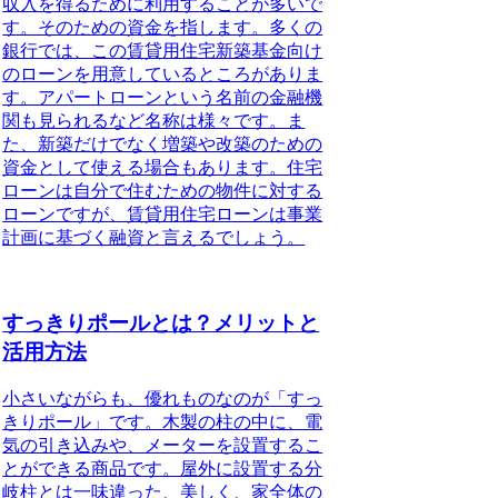
収入を得るために利用することが多いで
す。そのための資金を指します。多くの
銀行では、この賃貸用住宅新築基金向け
のローンを用意しているところがありま
す。アパートローンという名前の金融機
関も見られるなど名称は様々です。ま
た、新築だけでなく増築や改築のための
資金として使える場合もあります。住宅
ローンは自分で住むための物件に対する
ローンですが、賃貸用住宅ローンは事業
計画に基づく融資と言えるでしょう。
すっきりポールとは？メリットと
活用方法
小さいながらも、優れものなのが
「すっ
きりポール」
です。木製の柱の中に、電
気の引き込みや、メーターを設置するこ
とができる商品です。屋外に設置する分
岐柱とは一味違った、美しく、家全体の