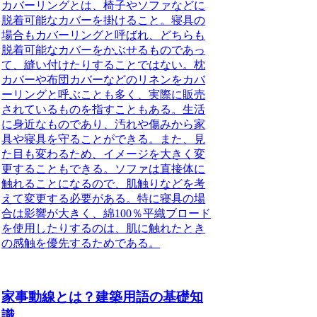
カバーリングとは、椅子やソファなどに
脱着可能なカバーを掛けること。寝具の
場合もカバーリングと呼ばれ、どちらも
脱着可能なカバーをかぶせるものであっ
て、縫い付けたりすることではない。
枕
カバーや布団カバーなどのリネンをカバ
ーリングと呼ぶことも多く、実際に販売
されているものを指すこともある。生活
に身近なものであり、汚れや傷みから家
具や寝具を守ることができる。また、見
た目も変わるため、イメージを大きく変
更することもできる。ソファは直接体に
触れることになるので、肌触りなどを考
えて変更する必要がある。特に寝具の場
合は影響が大きく、綿100％平織ブロード
を使用したりするのは、肌に触れたとき
の感触を優先するためである。
家事動線とは？建築用語の基礎知
識