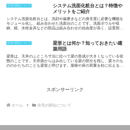
合に発生することがあります。
3つ目は、
られていません。用途としては物置、書
床の設計段階で材料の選択や床構成部材
システム洗面化粧台とは？特徴や
住宅の部位について
斎、アトリエなど、使用方法は様々で
の断面寸法等、不適切な床の設計・施工
メリットをご紹介
す。同じひと部屋でも広いスペースが確
によるもの
です。これは、床の設計や施
保できるため、収納スペースの少ない一
システム洗面化粧台とは、洗顔や歯磨きなどの身支度に必要な機能を
工が適切に行われていない場合に発生す
人暮らし向けのワンルームに用いられる
モジュール化し、組み合わせた洗面台のことです。
洗面ボウルや収
ることがあります。また、居住者による
ことが多いです。長所としてはスペース
納、鏡、水栓金具などの部品は組み合わせの自由度が高く、設置部材
不適切な使用や、メンテナンスも床組構
を広くでき、部屋が広い印象に感じるこ
に柔軟に対応したレイアウトが可能です。一般にこれらのパーツは部
成部材の劣化を誘発し、床鳴りにつなが
とができるが、短所としては空間が広く
材ごとの組み合わせを前提に設計されているため、洗面ボウルと収納
ることがあります。
なることで空調の効きが悪くなるといっ
部材とで互換性がないケースもあります。しかし、色・柄や形態をラ
梁形とは何か？知っておきたい建
住宅の部位について
たことがあります。屋根裏部屋でグルニ
イフスタイルにあわせて選択することができるため、オーダーメイド
築用語
エと言われる物がありますが、これは屋
感覚を味わうことが可能です。また、ひとつのボディの中に、収納や
根裏を利用した収納スペースのことを言
鏡などの必要部材をコンポーネントした「据え置き型洗面化粧台」と
梁形は、天井のふところ寸法に比べて梁の形成が大きくなっている状
います。
いう製品もあります。
態のこと
です。天井面からはみ出している梁の部分を指し、梁そのも
ののかたちのことも梁形と呼びます。屋根や床の荷重を柱に伝える大
事な部分であり、圧縮や引っ張り、曲げ、剪断に耐えていかなければ
いけません。そのため、大きめに作ることは、どの点を取ってもメリ
ットがあります。ただし、重量が重くなるため、重心が上昇すること
になります。もうひとつ、室内空間から梁形が見えることで、床より
も天井の面積が狭くなり、空間が狭く見えてしまうことに。天井部分
スポンサーリンク
にあることから、隠すことは難しくなってしまうため、あえて隠さず
にさらに大きな収納スペースを作り、一体化させるといった方法もあ
ります。
ホーム
住宅の部位について