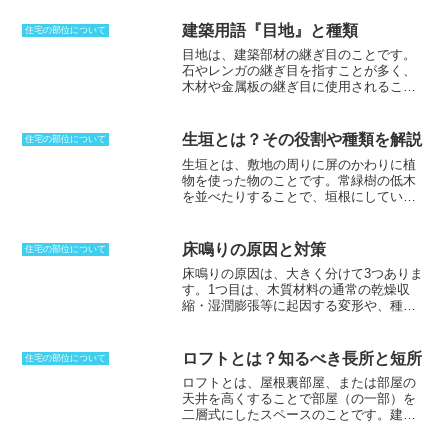
建築用語『目地』と種類
住宅の部位について
目地
は、建築部材の継ぎ目のことです。
石やレンガの継ぎ目を指すことが多く、
木材や金属板の継ぎ目に使用されること
もあります。部材の積み方によって、継
ぎ目が縦横に直線状になる
芋目地
と、継
ぎ目の縦線が2段以上直線にならない
破れ
生垣とは？その役割や種類を解説
住宅の部位について
目地
の2種類に大別されます。また継ぎ目
生垣とは、敷地の周りに屏のかわりに植
の状態によって、外見上継ぎ目を見えな
物を使った物のこと
です。常緑樹の低木
いようにした
眠り目地
、継ぎ目を装飾的
を並べたりすることで、垣根にしていま
に処理した
化粧目地
があり、化粧目地
す。季節の花を付けるものを選ぶこと
は、
出目地
、
平目地
、
入込み目地
などの
で、色も楽しむことができます。高木を
種類に分けられます。外壁における目地
植えれば、火事のときなどに、延焼を防
の一番の目的は、建物に雨風が侵入する
床鳴りの原因と対策
住宅の部位について
ぐための盾とするメリットをもたらしま
のを防ぐことですが、この他にも温度や
床鳴りの原因
は、大きく分けて3つありま
す。植物のため、日々成長し、刈込や散
湿度、経年によって部材が膨張したり歪
す。
1つ目は、木質材料の通常の乾燥収
水、追肥といったことも管理していかな
んだりしたときに、クッション代わりと
縮・湿潤膨張等に起因する変形や、種類
ければなりません。生垣の密度を上げる
なって変形部分を調整するという大切な
の異なる部材の気温による収縮率の違い
ことによって、プライバシー保護にも役
役割を持っています。
などによる軽微な床鳴りの発生
です。こ
立ちます。地方では、土地に余裕がある
れは、木質材料は温度や湿度によって収
ことから、比較的背の低い生垣が用いら
ロフトとは？知るべき長所と短所
住宅の部位について
縮や膨張するため、それが床鳴りの原因
れますが、都市部では土地が狭くなり、
ロフトとは、屋根裏部屋、または部屋の
となる場合があります。
2つ目は、部材の
密度も高くなることから背が高くなる傾
天井を高くすることで部屋（の一部）を
弾性限界を超えて、床のたわみが起きて
向があります。生垣は、概念的な境界線
二層式にしたスペースのことです。
建築
いる場合
です。これは、床に過度な荷重
を物理的に遮断したものとも言えます。
基準法においての採光・換気の基準を満
がかかったり、床の構造が十分でない場
たしていないことから居室としては認め