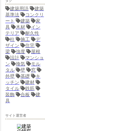
タグ
建築用語
建築
基準法
コンクリ
ート
建築
家
具
木材
イン
テリア
耐久性
柱
施工
デ
ザイン
住宅
梁
強度
屋根
設計
マンショ
ン
換気
モル
タル
壁
窓
外壁
基礎
キ
ッチン
建材
タイル
鉄筋
装飾
合板
建
具
サイト運営者