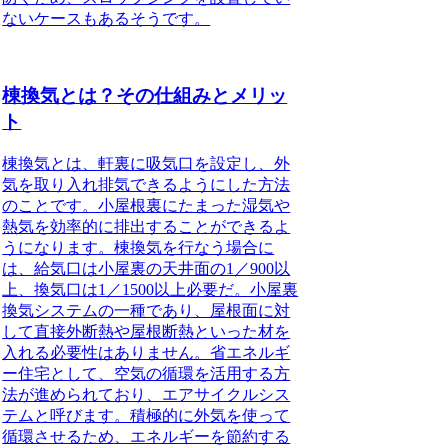
ないケースもあるそうです。
棟換気とは？その仕組みとメリッ
ト
棟換気とは、軒裏に吸気口を設定し、外
気を取り入れ排気できるようにした方法
のこと
です。小屋根裏にたまった湿気や
熱気を効率的に排出することができるよ
うになります。棟換気を行なう場合に
は、給気口は小屋裏の天井面の1／900以
上、換気口は1／1500以上必要だ。小屋裏
換気システムの一種であり、屋根面に対
して直接外断熱や屋根断熱といった材を
入れる必要性はありません。省エネルギ
ー住宅として、空気の循環を活用する方
法が進められており、エアサイクルシス
テムと呼びます。積極的に外気を使って
循環させるため、エネルギーを節約する