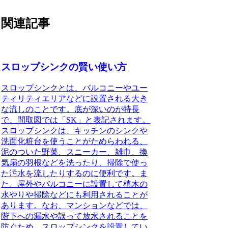
関連記事
スロップシンクの賢い使い方
スロップシンクとは、バルコニーやユー
ティリティエリアなどに設置される大き
な流しのこと
です。底が深いのが特長
で、間取図では「SK」と表記されます。
スロップシンクは、キッチンのシンクや
洗面化粧台を使うことがためらわれる、
泥のついた野菜、スニーカー、雑巾、換
気扇の羽根などを洗ったり、掃除で使っ
た汚水を流したりするのに便利です。ま
た、屋外やバルコニーに設置して植木の
水やりや掃除などにも利用されることが
あります。なお、マンションなどでは、
階下への漏水や誤って放水されることを
防ぐため、スロップシンクを設置してい