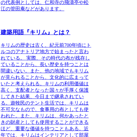
の代表例としては、仁和寺の飛濤亭や松
江の管田庵などがあります。
建築用語『キリム』とは？
キリムの歴史は古く、紀元前700年頃にト
ルコのアナトリア地方で始まったと言わ
れている。
実際、その時代の布が残存し
ていることから、長い歴史を持つことは
間違いない。また、他の地域でもキリム
が見られることから、文化的に広まって
いたと考えられる。キリムの利用価値は
高く、支配者となった国々が手厚く保護
してきた結果、今日まで継承されてい
る。遊牧民のテント生活では、キリムは
不可欠なもので、食事用の布としても使
われた。また、キリムは、何かあったと
きの財産としても使用することができる
ほど、重要な価値を持つこともある。近
年では、キリムはインテリアとして部屋