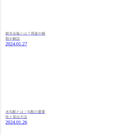
耐水合板とは？用途や種
類を解説
2024.01.27
水勾配とは｜勾配の重要
性と算出方法
2024.01.26