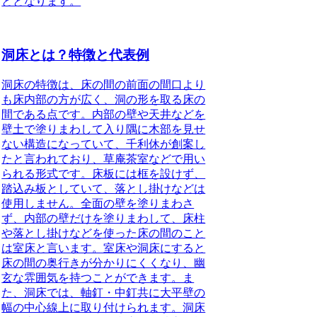
ととなります。
洞床とは？特徴と代表例
洞床の特徴
は、床の間の前面の間口より
も床内部の方が広く、洞の形を取る床の
間である点です。内部の壁や天井などを
壁土で塗りまわして入り隅に木部を見せ
ない構造になっていて、千利休が創案し
たと言われており、草庵茶室などで用い
られる形式です。床板には框を設けず、
踏込み板としていて、落とし掛けなどは
使用しません。全面の壁を塗りまわさ
ず、内部の壁だけを塗りまわして、床柱
や落とし掛けなどを使った床の間のこと
は室床と言います。室床や洞床にすると
床の間の奥行きが分かりにくくなり、幽
玄な雰囲気を持つことができます。ま
た、洞床では、軸釘・中釘共に大平壁の
幅の中心線上に取り付けられます。
洞床