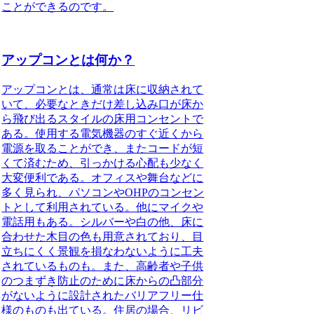
ことができるのです。
アップコンとは何か？
アップコンとは
、通常は床に収納されて
いて、必要なときだけ差し込み口が床か
ら飛び出るスタイルの床用コンセントで
ある。使用する電気機器のすぐ近くから
電源を取ることができ、またコードが短
くて済むため、引っかける心配も少なく
大変便利である。オフィスや舞台などに
多く見られ、パソコンやOHPのコンセン
トとして利用されている。他にマイクや
電話用もある。シルバーや白の他、床に
合わせた木目の色も用意されており、目
立ちにくく景観を損なわないように工夫
されているものも。また、高齢者や子供
のつまずき防止のために床からの凸部分
がないように設計されたバリアフリー仕
様のものも出ている。住居の場合、リビ