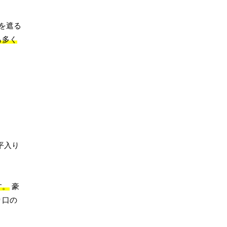
を遮る
も多く
平入り
。
す。
豪
り口の