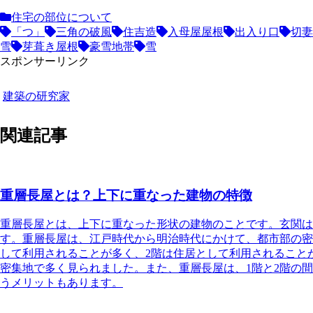
住宅の部位について
「つ」
三角の破風
住吉造
入母屋屋根
出入り口
切妻
雪
芽葺き屋根
豪雪地帯
雪
スポンサーリンク
建築の研究家
関連記事
重層長屋とは？上下に重なった建物の特徴
重層長屋とは、上下に重なった形状の建物のこと
です。玄関は
す。重層長屋は、江戸時代から明治時代にかけて、都市部の密
して利用されることが多く、2階は住居として利用されること
密集地で多く見られました。また、重層長屋は、1階と2階の
うメリットもあります。