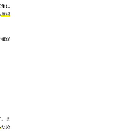
直角に
る
屋根
を確保
す。ま
る
ため