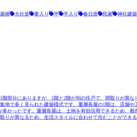
屋根
大社造
妻入り
平
平入り
春日造
民家
神社建築
1階部分にありますが、1階と2階が別の住戸で、間取りが異な
集地で多く見られた建築様式です。重層長屋の1階は、店舗や
が多かったです。重層長屋は、土地を有効活用できるため、都
間取りが異なるため、生活スタイルに合わせて住むことができ