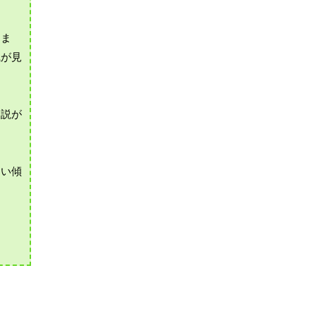
しま
風が見
う説が
ない傾