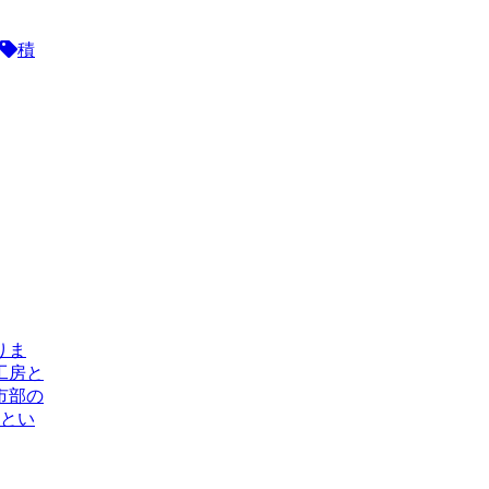
積
りま
工房と
市部の
るとい