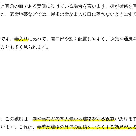
木と直角の面である妻側に設けている場合を言います。棟が街路を
また、豪雪地帯などでは、屋根の雪が出入り口に落ちないようにす
合です。
妻入り
に比べて、開口部や窓を配置しやすく、採光や通風
物よりも多く見られます。
す。この破風は、
雨や雪などの悪天候から建物を守る役割
がありま
ています。これは、
妻壁が建物の外壁の面積を小さくする効果があ