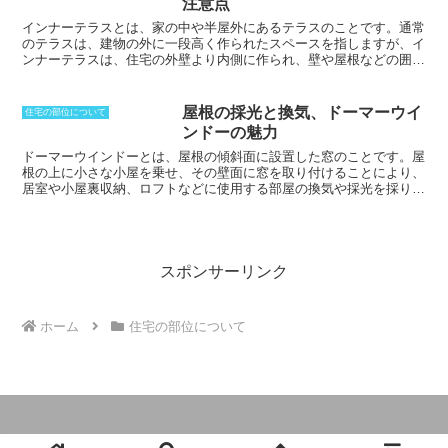
注意点
て普及した。「オープンリビング」の中
に階段や吹き抜けを設けることで開放的
インナーテラスとは、家の中や半屋外にあるテラスのことです。
通常
な空間を作ことができる。また、家族の
のテラスは、建物の外に一段高く作られたスペースを指しますが、イ
コミュニケーションが増え、壁や扉など
ンナーテラスは、住宅の外壁より内側に作られ、壁や屋根などの囲い
の障害がないため、子供やお年寄りも移
があることが特徴です。インナーテラスは、テラスでありながら、屋
動などがしやすいなどのメリットがあ
内のような雰囲気があり、外からの視線を遮ることができるため、プ
る。ただし、キッチンのにおいなどがリ
ライベートな空間として楽しむことができます。また、インナーテラ
屋根の採光と換気、ドーマーウイ
住宅の部位について
ビングやダイニング、玄関などに広がっ
スは、外と内の境界線となる場所であり、屋内から外へとつながる空
ンドーの魅力
てしまったり、来客時には調理などの作
間として、開放感や広がりを感じさせてくれます。インナーテラス
業を行なう姿が見えてしまったりするデ
は、主に、住宅の1階部分に作られますが、2階や3階に作られること
ドーマーウインドーとは、屋根の傾斜面に設置した窓のこと
です。屋
メリットもある。
もあります。インナーテラスの面積は、住宅の大きさや敷地条件によ
根の上に小さな小屋を乗せ、その壁面に窓を取り付けることにより、
って異なりますが、一般的には、数平方メートルから数十平方メート
居室や小屋裏収納、ロフトなどに使用する部屋の換気や採光を採りま
ル程度です。インナーテラスの形状は、長方形、正方形、円形など、
す。高い位置にあるため均一な採光が可能だ。また、屋根面に作られ
さまざまです。インナーテラスの床材は、タイル、石材、コンクリー
た窓とは異なり、夏の直射日光は遮り、冬の日差しは低く差し込むこ
トなど、さまざまな素材を使用することができます。インナーテラス
とで暖房効果も期待できる。
ただ最近では、採光や換気のためだけで
の壁面は、ガラス張り、木張り、コンクリート打ち放しなど、さまざ
なく、外観上のデザインアクセントとして取り入れることもありま
まな仕上げにすることができます。インナーテラスの屋根は、透明な
す。
窓の形は引き戸タイプや上げ下げ窓、両開き窓が一般的。屋根面
スポンサーリンク
ガラス、ポリカーボネート板、木製のルーバーなど、さまざまな素材
に完全にのった物はルーフドーマーウインドー、軒部分から立ち上が
を使用することができます。
る物はウォールドーマーウインドーと呼ばれます。
ホーム
住宅の部位について