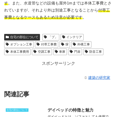
す
。また、水道管などの設備も屋外1mまでは本体工事費とさ
れていますが、それより外は別途工事となることから
付帯工
事費となるケースもあるため注意が必要です
。
住宅の部位について
「プ」
インテリア
オプション工事
付帯工事費
塀
外構工事
本体工事費用
空調工事
車庫
門扉
防音工事
スポンサーリンク
建築の研究家
関連記事
デイベッドの特徴と魅力
住宅の部位について
デイベッドとは、ソファとしても使用で