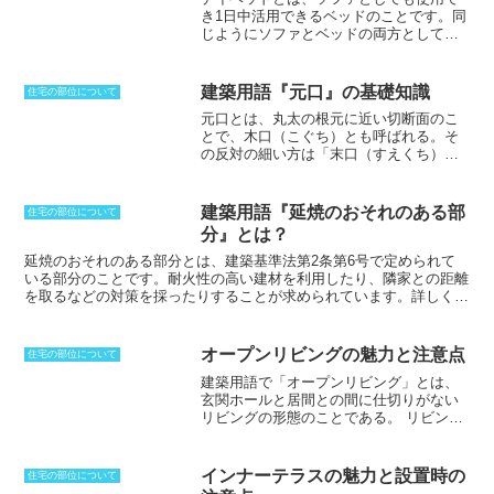
き1日中活用できるベッド
のことです。同
じようにソファとベッドの両方として使
用できる物に、「ソファベッド」があり
ます。ソファベッドはメインの使い方が
ソファで、ベッドとして使用するときに
建築用語『元口』の基礎知識
住宅の部位について
は背もたれを倒すなどして形を変化させ
元口とは、丸太の根元に近い切断面のこ
るのに対して、「デイベッド」はメイン
と
で、木口（こぐち）とも呼ばれる。そ
の使い方がベッドで、ソファとして使う
の反対の細い方は「末口（すえくち）」
ときも形はそのままです。周囲に固定さ
と言う。元口は丸太の大きさを表す際に
れた肘掛けやパイプ柵が設けられる等、
使用され、丸太の売買する際には「長
ベッドとしての機能や快適性が重視され
さ〜メートル、元口〜パイ」などと表現
ており
、ベッド下に掛け布団や枕をしま
建築用語『延焼のおそれのある部
住宅の部位について
される。通常、小屋梁で丸太材を使う場
っておけるような引出しが付いている物
分』とは？
合には末口寸法で測るのが一般的であ
も多いです。デイベッドは優雅なデザイ
る。木の生長から、元口は末口よりも密
延焼のおそれのある部分
とは、建築基準法第2条第6号で定められて
ンの物が数多くあり、著名なデザイナー
度が高い部分である赤身が多く、重く太
いる部分のことです。耐火性の高い建材を利用したり、隣家との距離
が作品として残しています。
いという特徴がある。床柱にするときに
を取るなどの対策を採ったりすることが求められています。詳しくは
は、元口を下にし、木が生えている状態
隣地境界線、道路中心線または同一敷地内の、2以上の建築物相互の
と同じようにして使用するのが普通であ
外壁間の中心線から、一階は3m以下、2階以上は5m以下の距離にあ
る。その方向を逆にすることを「逆木
る建物の部分を言う。こうした部分は、隣家で火災が起きたときに一
オープンリビングの魅力と注意点
住宅の部位について
（さかぎ）」と呼び、元口と末口の大き
番影響を受けると考えられる場所です。ただし、防火上有効な公園、
建築用語で「オープンリビング」とは、
さが極端に違う場合扱いにくい丸太とな
広場、川などの、空き地もしくは水面または耐火構造の壁に面してい
玄関ホールと居間との間に仕切りがない
ってしまうためよくないとされている。
る部分は、この限りではありません。
リビングの形態のことである。
リビング
から各部屋との出入りなどを見渡すこと
ができる。もともとは全室暖房を行なう
北国や温暖地の住宅でよく見られる間取
インナーテラスの魅力と設置時の
住宅の部位について
りであったが、スペースの有効利用とし