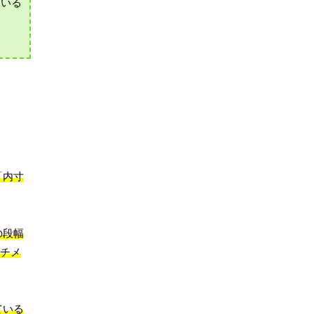
ている
「内寸
の段幅
ンチメ
ている