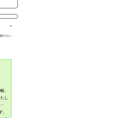
知りたい
の幅」
満たし
小・
す。