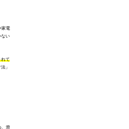
や家電
いない
されて
寸法」
め、滑