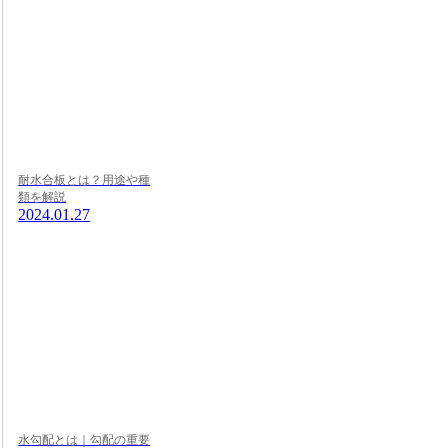
耐水合板とは？用途や種
類を解説
2024.01.27
水勾配とは｜勾配の重要