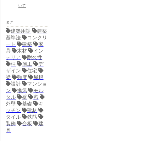
いて
タグ
建築用語
建築
基準法
コンクリ
ート
建築
家
具
木材
イン
テリア
耐久性
柱
施工
デ
ザイン
住宅
梁
強度
屋根
設計
マンショ
ン
換気
モル
タル
壁
窓
外壁
基礎
キ
ッチン
建材
タイル
鉄筋
装飾
合板
建
具