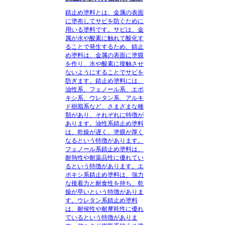
錆止め塗料とは、金属の表面
に塗布してサビを防ぐために
用いる塗料
です。
サビは、金
属が水や酸素に触れて酸化す
ることで発生する
ため、錆止
め塗料は、金属の表面に塗膜
を作り、水や酸素に接触させ
ないようにすることでサビを
防ぎます。錆止め塗料には、
油性系、フェノール系、エポ
キシ系、ウレタン系、アルキ
ド樹脂系など、さまざまな種
類があり、それぞれに特徴が
あります。
油性系錆止め塗料
は、乾燥が遅く、塗膜が厚く
なる
という特徴があります。
フェノール系錆止め塗料は、
耐熱性や耐薬品性に優れてい
る
という特徴があります。
エ
ポキシ系錆止め塗料は、強力
な接着力と耐食性を持ち、乾
燥が早い
という特徴がありま
す。
ウレタン系錆止め塗料
は、耐候性や耐摩耗性に優れ
ている
という特徴がありま