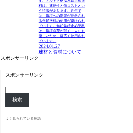
す。
アルキド樹脂系錆止め塗
料は、速乾性と低コスト
とい
う特徴があります。近年で
は、環境への影響が懸念され
る含鉛塗料の使用が避けられ
ています。
無鉛系錆止め塗料
は、環境負荷が低く、人にも
優しい
ため、幅広く使用され
ています。
2024.01.27
建材と資材について
スポンサーリンク
スポンサーリンク
検索
よく見られている用語