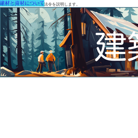
建材と資材について
建築に関する用語と関連法令を説明します。