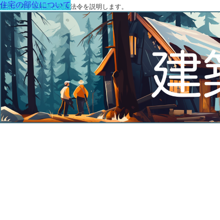
住宅の部位について
建築に関する用語と関連法令を説明します。