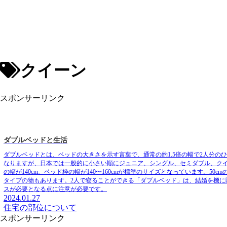
クイーン
スポンサーリンク
ダブルベッドと生活
ダブルベッドとは、ベッドの大きさを示す言葉で、通常の約1.5倍の幅で2人分の
なりますが、日本では一般的に小さい順にジュニア、シングル、セミダブル、クイ
の幅が140cm、ベッド枠の幅が140〜160cmが標準のサイズとなっています。5
タイプの物もあります。2人で寝ることができる「ダブルベッド」は、結婚を機
スが必要となる点に注意が必要です。
2024.01.27
住宅の部位について
スポンサーリンク