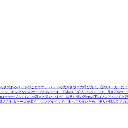
ひろさのあるベッドのことです。
ベッドの大きさやその呼び方は、国やメーカーによ
ーン、キングなどのサイズがあります。日本の「ダブルベッド」は、長さ200cm、
0cmのローテーブルぐらいの高さが多いですが、非常に低い20cm以下のフロアベッドと
に購入されるケースが多く、シングルベッドに比べて大きいため、搬入や組み立ての