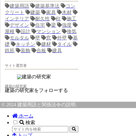
建築用語
建築基準法
コン
クリート
建築
家具
木材
インテリア
耐久性
柱
施工
デザイン
住宅
梁
強度
屋根
設計
マンション
換気
モルタル
壁
窓
外壁
基
礎
キッチン
建材
タイル
鉄筋
装飾
合板
建具
サイト運営者
建築の研究家
建築の研究家をフォローする
© 2024 建築用語と関係法令の説明.
ホーム
検索
トップ