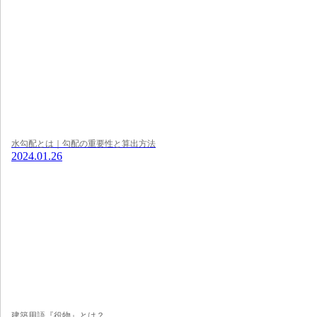
水勾配とは｜勾配の重要性と算出方法
2024.01.26
建築用語『役物』とは？