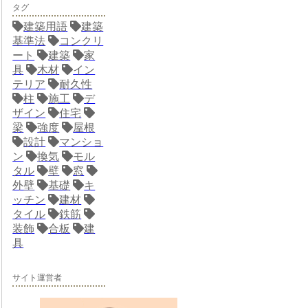
タグ
建築用語
建築
基準法
コンクリ
ート
建築
家
具
木材
イン
テリア
耐久性
柱
施工
デ
ザイン
住宅
梁
強度
屋根
設計
マンショ
ン
換気
モル
タル
壁
窓
外壁
基礎
キ
ッチン
建材
タイル
鉄筋
装飾
合板
建
具
サイト運営者