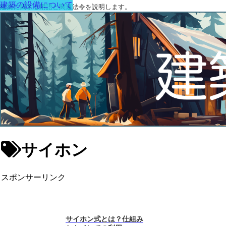
建築の設備について
建築に関する用語と関連法令を説明します。
サイホン
スポンサーリンク
サイホン式とは？仕組み