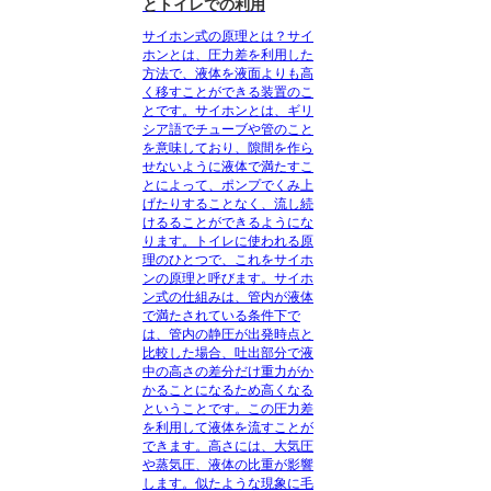
とトイレでの利用
サイホン式の原理とは？
サイ
ホンとは、圧力差を利用した
方法で、液体を液面よりも高
く移すことができる装置のこ
とです。サイホンとは、ギリ
シア語でチューブや管のこと
を意味しており、隙間を作ら
せないように液体で満たすこ
とによって、ポンプでくみ上
げたりすることなく、流し続
けるることができるようにな
ります。トイレに使われる原
理のひとつで、これをサイホ
ンの原理と呼びます。サイホ
ン式の仕組みは、管内が液体
で満たされている条件下で
は、管内の静圧が出発時点と
比較した場合、吐出部分で液
中の高さの差分だけ重力がか
かることになるため高くなる
ということです。この圧力差
を利用して液体を流すことが
できます。高さには、大気圧
や蒸気圧、液体の比重が影響
します。似たような現象に毛