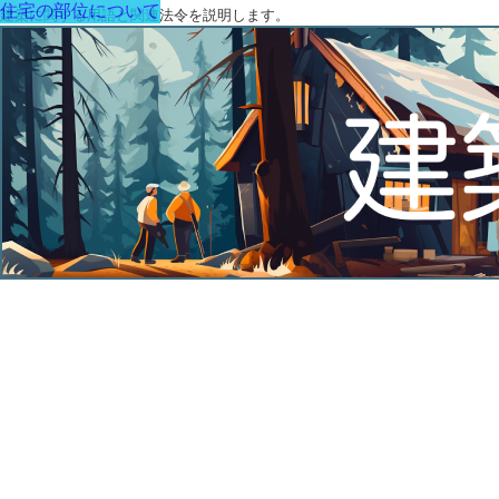
住宅の部位について
建築に関する用語と関連法令を説明します。