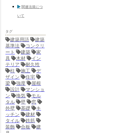
関連法規につ
いて
タグ
建築用語
建築
基準法
コンクリ
ート
建築
家
具
木材
イン
テリア
耐久性
柱
施工
デ
ザイン
住宅
梁
強度
屋根
設計
マンショ
ン
換気
モル
タル
壁
窓
外壁
基礎
キ
ッチン
建材
タイル
鉄筋
装飾
合板
建