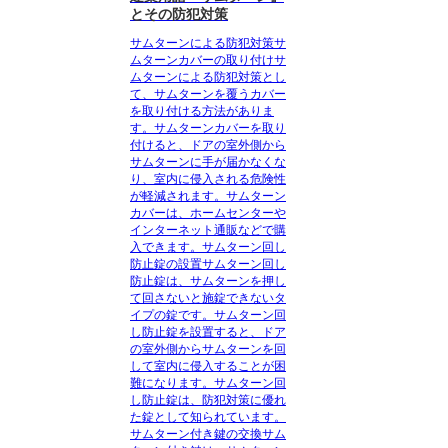
とその防犯対策
サムターンによる防犯対策
サ
ムターンカバーの取り付け
サ
ムターンによる防犯対策とし
て、サムターンを覆うカバー
を取り付ける方法がありま
す。サムターンカバーを取り
付けると、ドアの室外側から
サムターンに手が届かなくな
り、室内に侵入される危険性
が軽減されます。サムターン
カバーは、ホームセンターや
インターネット通販などで購
入できます。
サムターン回し
防止錠の設置
サムターン回し
防止錠は、サムターンを押し
て回さないと施錠できないタ
イプの錠です。サムターン回
し防止錠を設置すると、ドア
の室外側からサムターンを回
して室内に侵入することが困
難になります。サムターン回
し防止錠は、防犯対策に優れ
た錠として知られています。
サムターン付き鍵の交換
サム