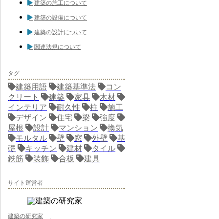
建築の施工について
建築の設備について
建築の設計について
関連法規について
タグ
建築用語
建築基準法
コン
クリート
建築
家具
木材
インテリア
耐久性
柱
施工
デザイン
住宅
梁
強度
屋根
設計
マンション
換気
モルタル
壁
窓
外壁
基
礎
キッチン
建材
タイル
鉄筋
装飾
合板
建具
サイト運営者
建築の研究家