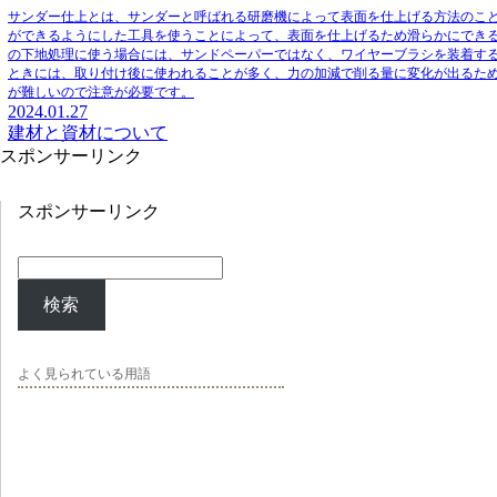
サンダー仕上とは
、サンダーと呼ばれる研磨機によって表面を仕上げる方法のこ
ができるようにした工具を使うことによって、表面を仕上げるため滑らかにでき
の下地処理に使う場合には、サンドペーパーではなく、ワイヤーブラシを装着す
ときには、取り付け後に使われることが多く、力の加減で削る量に変化が出るた
が難しいので注意が必要です。
2024.01.27
建材と資材について
スポンサーリンク
スポンサーリンク
検索
よく見られている用語