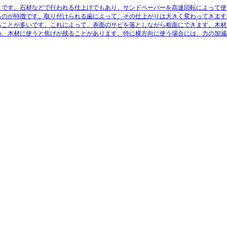
とです。石材などで行われる仕上げでもあり、サンドペーパーを高速回転によって使
るのが特徴です。取り付けられる歯によって、その仕上がりは大きく変わってきます
ることが多いです。これによって、表面のサビを落としながら粗面にできます。木材
め、木材に使うと焦げが残ることがあります。特に横方向に使う場合には、力の加減