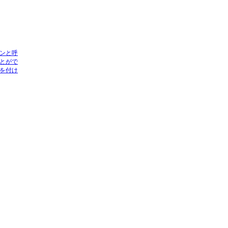
ンと呼
とがで
を付け