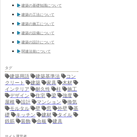
建築の基礎知識について
建築の工法について
建築の施工について
建築の設備について
建築の設計について
関連法規について
タグ
建築用語
建築基準法
コン
クリート
建築
家具
木材
インテリア
耐久性
柱
施工
デザイン
住宅
梁
強度
屋根
設計
マンション
換気
モルタル
壁
窓
外壁
基
礎
キッチン
建材
タイル
鉄筋
装飾
合板
建具
サイト運営者