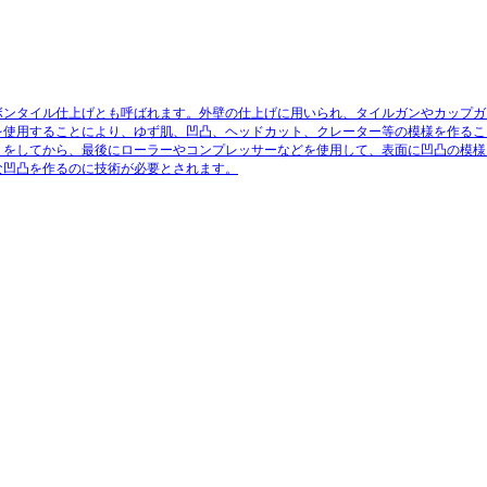
ボンタイル仕上げとも呼ばれます。外壁の仕上げに用いられ、タイルガンやカップガ
を使用することにより、ゆず肌、凹凸、ヘッドカット、クレーター等の模様を作るこ
りをしてから、最後にローラーやコンプレッサーなどを使用して、表面に凹凸の模様
な凹凸を作るのに技術が必要とされます。