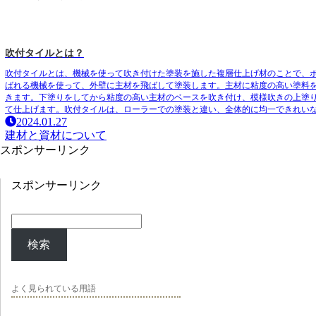
吹付タイルとは？
吹付タイルとは、機械を使って吹き付けた塗装を施した複層仕上げ材のこと
で、
ばれる機械を使って、外壁に主材を飛ばして塗装します。主材に粘度の高い塗料
きます。下塗りをしてから粘度の高い主材のベースを吹き付け、模様吹きの上塗
て仕上げます。吹付タイルは、ローラーでの塗装と違い、全体的に均一できれい
2024.01.27
建材と資材について
スポンサーリンク
スポンサーリンク
検索
よく見られている用語