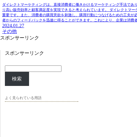
ダイレクトマーケティングは、直接消費者に働きかけるマーケティング手法であ
り高い販売効率と顧客満足度を実現できると考えられています。 ダイレクトマー
重要です。また、消費者の購買意欲を刺激し、購買行動につなげるための工夫が
者からのフィードバックを迅速に得ることができます。これにより、企業は消費
2024.01.27
その他
スポンサーリンク
スポンサーリンク
検索
よく見られている用語