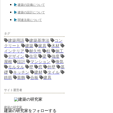
建築の設備について
建築の設計について
関連法規について
タグ
建築用語
建築基準法
コン
クリート
建築
家具
木材
インテリア
耐久性
柱
施工
デザイン
住宅
梁
強度
屋根
設計
マンション
換気
モルタル
壁
窓
外壁
基
礎
キッチン
建材
タイル
鉄筋
装飾
合板
建具
サイト運営者
建築の研究家
建築の研究家をフォローする