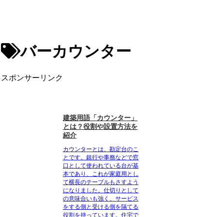
バーカウンター
スポンサーリンク
建築用語「カウンター」
とは？役割や設置方法を
紹介
カウンターとは、勘定台のこ
と
です。銀行や事務などで窓
口として使われている台が基
本であり、これが家庭用とし
て横長のテーブルもさすよう
になりました。仕切りとして
の意味合いも強く、サービス
をする側と受ける側を隔てる
役割を持っています。住宅で