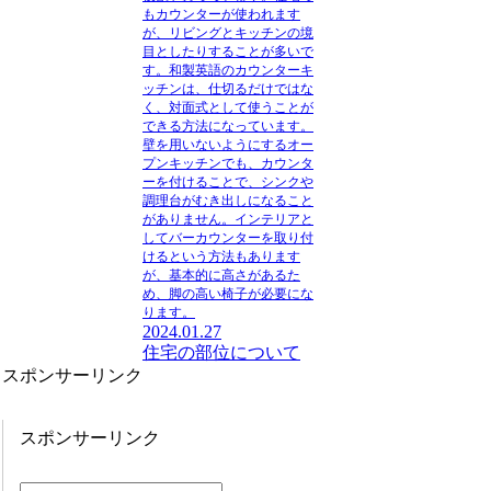
もカウンターが使われます
が、リビングとキッチンの境
目としたりすることが多いで
す。和製英語のカウンターキ
ッチンは、仕切るだけではな
く、対面式として使うことが
できる方法になっています。
壁を用いないようにするオー
プンキッチンでも、カウンタ
ーを付けることで、シンクや
調理台がむき出しになること
がありません。インテリアと
してバーカウンターを取り付
けるという方法もあります
が、基本的に高さがあるた
め、脚の高い椅子が必要にな
ります。
2024.01.27
住宅の部位について
スポンサーリンク
スポンサーリンク