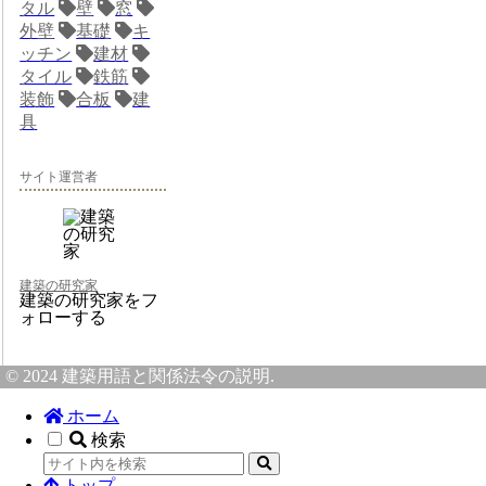
タル
壁
窓
外壁
基礎
キ
ッチン
建材
タイル
鉄筋
装飾
合板
建
具
サイト運営者
建築の研究家
建築の研究家をフ
ォローする
© 2024 建築用語と関係法令の説明.
ホーム
検索
トップ