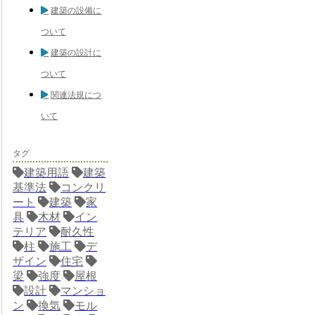
建築の設備に
ついて
建築の設計に
ついて
関連法規につ
いて
タグ
建築用語
建築
基準法
コンクリ
ート
建築
家
具
木材
イン
テリア
耐久性
柱
施工
デ
ザイン
住宅
梁
強度
屋根
設計
マンショ
ン
換気
モル