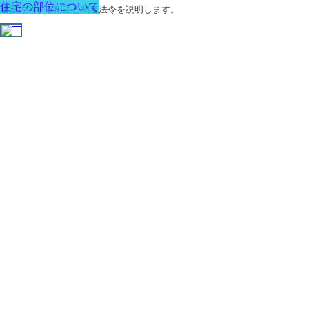
住宅の部位について
建築に関する用語と関連法令を説明します。