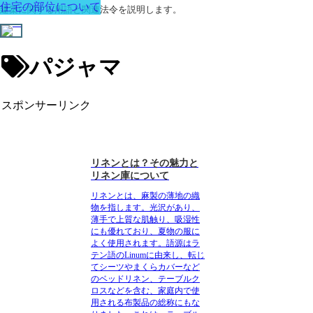
住宅の部位について
建築に関する用語と関連法令を説明します。
パジャマ
スポンサーリンク
リネンとは？その魅力と
リネン庫について
リネン
とは、麻製の薄地の織
物を指します。光沢があり、
薄手で上質な肌触り、吸湿性
にも優れており、夏物の服に
よく使用されます。語源はラ
テン語のLinumに由来し、転じ
てシーツやまくらカバーなど
のベッドリネン、テーブルク
ロスなどを含む、家庭内で使
用される布製品の総称にもな