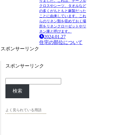
りました。これは、テーブル
クロスやシーツ、タオルなど
の多くがもともと麻製だった
ことに由来しています。これ
らの
リネン
類を収めておく場
所を
リネンクローゼット
や
リ
ネン庫
と呼びます。
2024.01.27
住宅の部位について
スポンサーリンク
スポンサーリンク
検索
よく見られている用語