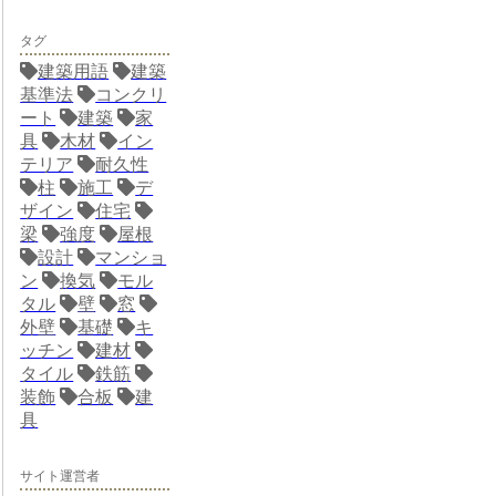
タグ
建築用語
建築
基準法
コンクリ
ート
建築
家
具
木材
イン
テリア
耐久性
柱
施工
デ
ザイン
住宅
梁
強度
屋根
設計
マンショ
ン
換気
モル
タル
壁
窓
外壁
基礎
キ
ッチン
建材
タイル
鉄筋
装飾
合板
建
具
サイト運営者