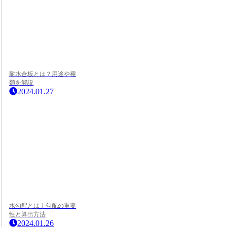
耐水合板とは？用途や種
類を解説
2024.01.27
水勾配とは｜勾配の重要
性と算出方法
2024.01.26