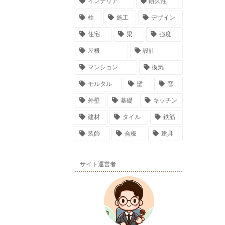
インテリア
耐久性
柱
施工
デザイン
住宅
梁
強度
屋根
設計
マンション
換気
モルタル
壁
窓
外壁
基礎
キッチン
建材
タイル
鉄筋
装飾
合板
建具
サイト運営者