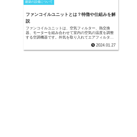
建築の設備について
ファンコイルユニットとは？特徴や仕組みを解
説
ファンコイルユニットは、空気フィルター、熱交換
器、モーターを組み合わせて室内の空気の温度を調整
する空調機器
です。外気を取り入れてエアフィルター
に通し、粉じんを除去して排出します。熱交換器で空
2024.01.27
気の温度を調整し、モーターで空気を室内に送り込み
ます。ホテルや病院などの個室でよく使用されます。
ファンコイルユニットの特徴は、
部屋ごとに温度調節
ができること
です。外気から取り入れた空気を冷暖房
機で調整して室内に送り込むため、個々の部屋で好み
の温度に設定することができます。また、窓際に設置
することで、室温の変化に対して素早く対応すること
ができます。
ファンコイルユニットの弱点は、換気と
湿度の調節ができないこと
です。ファンコイルユニッ
トには、外気を直接取り込む機能がないため、換気を
行うことができません。また、熱交換器で空気の温度
を調整するため、湿度の調節もできません。