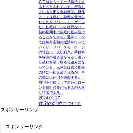
終了時をもって一括返済をす
るものとされている。所有し
ている自宅を金融機関に担保
として提供し、融資を受けら
れるのがリバースモーゲージ
だ。住宅ローンとは異なり、
契約期間中は自宅に住み続け
ることができる。
通常ローン
では毎月定額の返済を行って
いくが、リバースモーゲージ
の場合は、
支払利息と手数料
を毎月の融資金から差し引い
た残額を受け取る
仕組みにな
っている。元利金は返済期限
の時に一括返済されるが、そ
の際には住宅を売却するか、
自宅を担保にして新たにロー
ンを組む必要があるのが大き
な特徴である。
2024.01.27
住宅の部位について
スポンサーリンク
スポンサーリンク