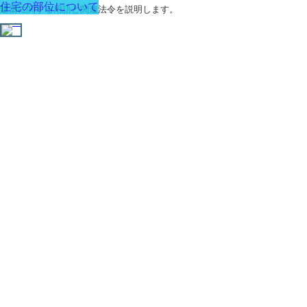
住宅の部位について
建築に関する用語と関連法令を説明します。