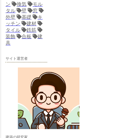
ン
換気
モル
タル
壁
窓
外壁
基礎
キ
ッチン
建材
タイル
鉄筋
装飾
合板
建
具
サイト運営者
建築の研究家