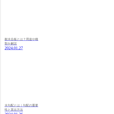
耐水合板とは？用途や種
類を解説
2024.01.27
水勾配とは｜勾配の重要
性と算出方法