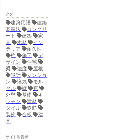
タグ
建築用語
建築
基準法
コンクリ
ート
建築
家
具
木材
イン
テリア
耐久性
柱
施工
デ
ザイン
住宅
梁
強度
屋根
設計
マンショ
ン
換気
モル
タル
壁
窓
外壁
基礎
キ
ッチン
建材
タイル
鉄筋
装飾
合板
建
具
サイト運営者