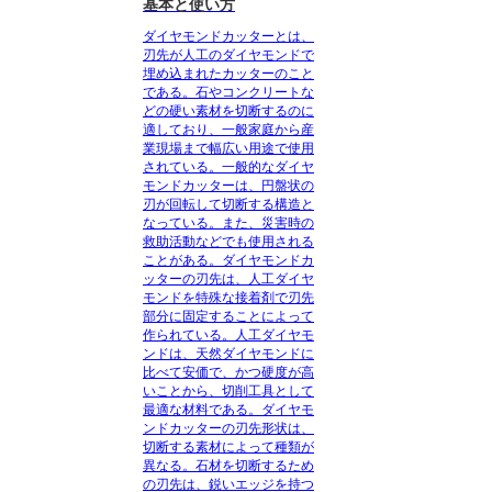
基本と使い方
ダイヤモンドカッターとは、
刃先が人工のダイヤモンドで
埋め込まれたカッター
のこと
である。石やコンクリートな
どの硬い素材を切断するのに
適しており、一般家庭から産
業現場まで幅広い用途で使用
されている。一般的なダイヤ
モンドカッターは、円盤状の
刃が回転して切断する構造と
なっている。また、災害時の
救助活動などでも使用される
ことがある。ダイヤモンドカ
ッターの刃先は、人工ダイヤ
モンドを特殊な接着剤で刃先
部分に固定することによって
作られている。人工ダイヤモ
ンドは、天然ダイヤモンドに
比べて安価で、かつ硬度が高
いことから、切削工具として
最適な材料である。ダイヤモ
ンドカッターの刃先形状は、
切断する素材によって種類が
異なる。石材を切断するため
の刃先は、鋭いエッジを持つ