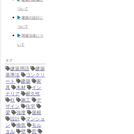
ついて
建築の設計に
ついて
関連法規につ
いて
タグ
建築用語
建築
基準法
コンクリ
ート
建築
家
具
木材
イン
テリア
耐久性
柱
施工
デ
ザイン
住宅
梁
強度
屋根
設計
マンショ
ン
換気
モル
タル
壁
窓