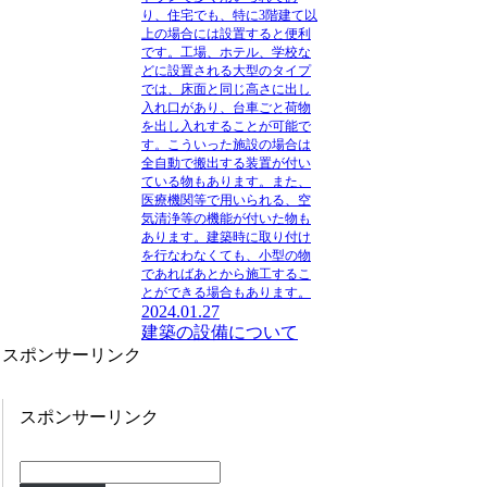
り、住宅でも、特に3階建て以
上の場合には設置すると便利
です。工場、ホテル、学校な
どに設置される大型のタイプ
では、床面と同じ高さに出し
入れ口があり、台車ごと荷物
を出し入れすることが可能で
す。こういった施設の場合は
全自動で搬出する装置が付い
ている物もあります。また、
医療機関等で用いられる、空
気清浄等の機能が付いた物も
あります。建築時に取り付け
を行なわなくても、小型の物
であればあとから施工するこ
とができる場合もあります。
2024.01.27
建築の設備について
スポンサーリンク
スポンサーリンク