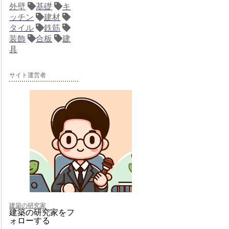
外壁
基礎
キ
ッチン
建材
タイル
鉄筋
装飾
合板
建
具
サイト運営者
建築の研究家
建築の研究家をフ
ォローする