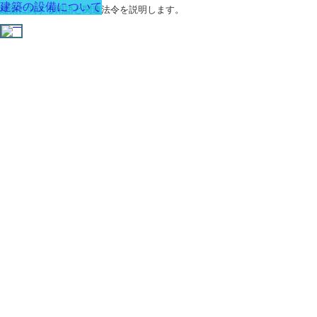
建築の設備について
建築に関する用語と関連法令を説明します。