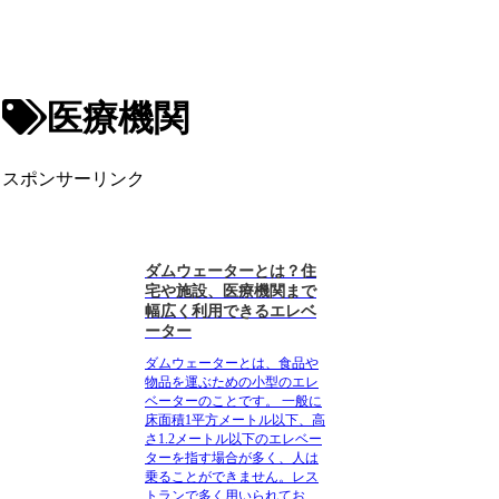
医療機関
スポンサーリンク
ダムウェーターとは？住
宅や施設、医療機関まで
幅広く利用できるエレベ
ーター
ダムウェーターとは、食品や
物品を運ぶための小型のエレ
ベーターのことです。
一般に
床面積1平方メートル以下、高
さ1.2メートル以下のエレベー
ターを指す場合が多く、人は
乗ることができません。レス
トランで多く用いられてお