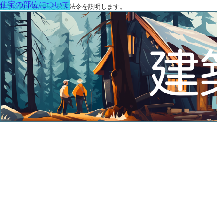
住宅の部位について
建築に関する用語と関連法令を説明します。