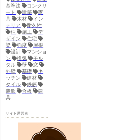
基準法
コンクリ
ート
建築
家
具
木材
イン
テリア
耐久性
柱
施工
デ
ザイン
住宅
梁
強度
屋根
設計
マンショ
ン
換気
モル
タル
壁
窓
外壁
基礎
キ
ッチン
建材
タイル
鉄筋
装飾
合板
建
具
サイト運営者