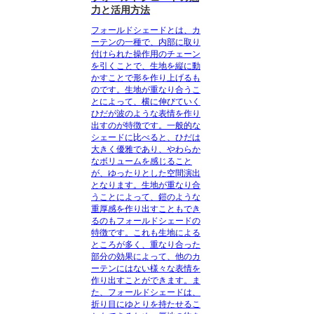
力と活用方法
フォールドシェードとは、カ
ーテンの一種で、内部に取り
付けられた操作用のチェーン
を引くことで、生地を縦に動
かすことで形を作り上げるも
の
です。生地が重なり合うこ
とによって、横に伸びていく
ひだが
波のような表情を作り
出す
のが特徴です。一般的な
シェードに比べると、ひだは
大きく優雅であり、やわらか
なボリュームを感じること
が、ゆったりとした空間演出
となります。生地が重なり合
うことによって、
鎧のような
重厚感を作り出すこともでき
る
のもフォールドシェードの
特徴です。これも生地による
ところが多く、
重なり合った
部分の効果によって、他のカ
ーテンにはない様々な表情を
作り出す
ことができます。ま
た、
フォールドシェードは、
折り目にゆとりを持たせるこ