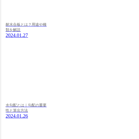
耐水合板とは？用途や種
類を解説
2024.01.27
水勾配とは｜勾配の重要
性と算出方法
2024.01.26