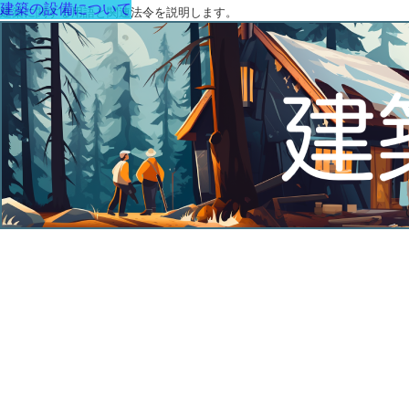
建築の設備について
建築に関する用語と関連法令を説明します。