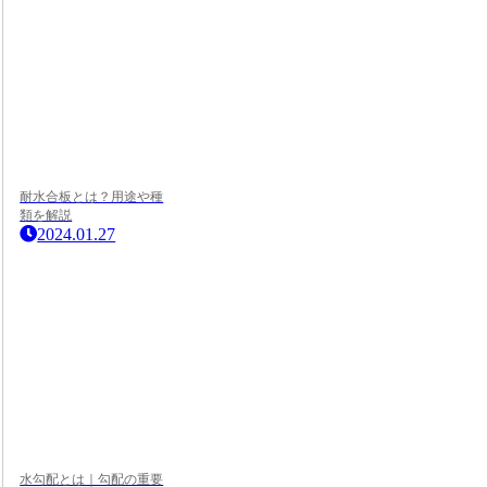
耐水合板とは？用途や種
類を解説
2024.01.27
水勾配とは｜勾配の重要