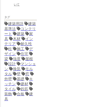
いて
タグ
建築用語
建築
基準法
コンクリ
ート
建築
家
具
木材
イン
テリア
耐久性
柱
施工
デ
ザイン
住宅
梁
強度
屋根
設計
マンショ
ン
換気
モル
タル
壁
窓
外壁
基礎
キ
ッチン
建材
タイル
鉄筋
装飾
合板
建
具