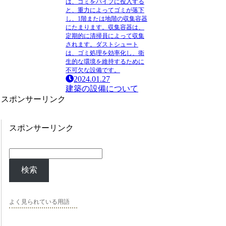
は、ゴミをパイプに投入する
と、重力によってゴミが落下
し、1階または地階の収集容器
にたまります。収集容器は、
定期的に清掃員によって収集
されます。ダストシュート
は、ゴミ処理を効率化し、衛
生的な環境を維持するために
不可欠な設備です。
2024.01.27
建築の設備について
スポンサーリンク
スポンサーリンク
検索
よく見られている用語