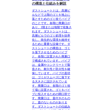
の構造と仕組みを解説
ダストシュートとは、高層ビ
ルなどで上階のゴミを地上に
落とすためのゴミ捨てパイプ
のことです。各階に廃棄口が
あり、1階または地階で収集さ
れます。ダストシュートは、
高層ビルでのゴミ処理を効率
化し、衛生的な環境を維持す
るために重要な設備です。ダ
ストシュートの構造は、ゴミ
を落下させるためのパイプ
と、各階に設置された廃棄口
で構成されています。パイプ
は、金属やコンクリートで製
造され、耐久性と防火性を確
保しています。パイプの直径
は、ゴミがスムーズに落下す
る大きさに設計されていま
す。廃棄口は、各階のゴミ捨
て場に設置され、ゴミをパイ
プに投入するための開口部で
す。廃棄口は、蓋付きのもの
と、蓋のないものがありま
す。ダストシュートの仕組み