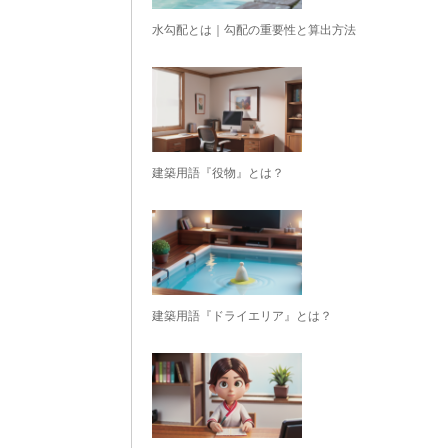
水勾配とは｜勾配の重要性と算出方法
建築用語『役物』とは？
建築用語『ドライエリア』とは？