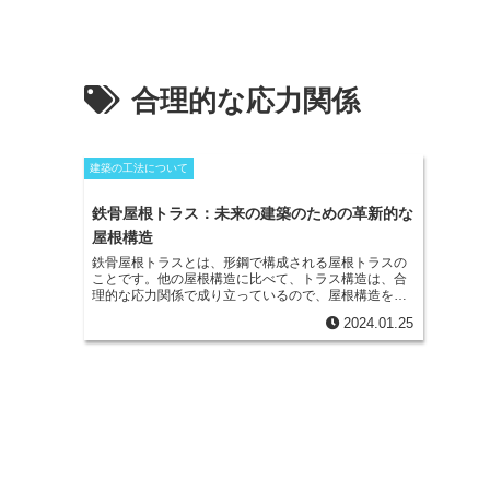
合理的な応力関係
建築の工法について
鉄骨屋根トラス：未来の建築のための革新的な
屋根構造
鉄骨屋根トラスとは、形鋼で構成される屋根トラスの
ことです。他の屋根構造に比べて、トラス構造は、合
理的な応力関係で成り立っているので、屋根構造を少
ない柱で構成できます。
こうすることで、大型重機を
2024.01.25
必要とせず人力で工事できるため、通常よりも工期短
縮が可能である、植栽やベンチなどのレイアウトの自
由度が高いなどの様々なメリットがあります。また、
柱を支える基礎が少なくて済むため、土壌への負担も
軽減し、耐震上の安全性が高まります。このような理
由から、開閉式ドームや橋梁、空港など大スパン屋根
を有する建築物のコストダウンを目的に幅広く用いら
れることが多いです。さらにコストダウンを図るた
め、新形式鉄骨屋根構造の工法も採用されています。