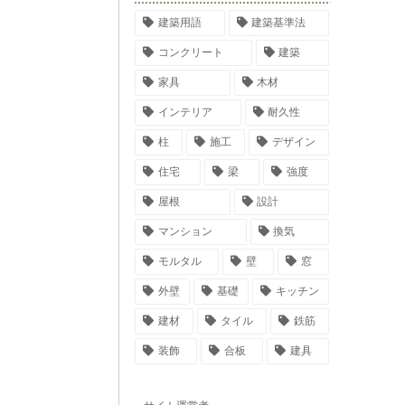
建築用語
建築基準法
コンクリート
建築
家具
木材
インテリア
耐久性
柱
施工
デザイン
住宅
梁
強度
屋根
設計
マンション
換気
モルタル
壁
窓
外壁
基礎
キッチン
建材
タイル
鉄筋
装飾
合板
建具