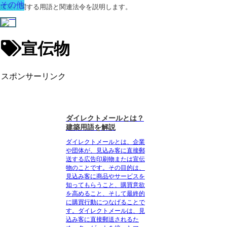
その他
建築に関する用語と関連法令を説明します。
宣伝物
スポンサーリンク
ダイレクトメールとは？
建築用語を解説
ダイレクトメールとは、企業
や団体が、見込み客に直接郵
送する広告印刷物または宣伝
物のことです
。その目的は、
見込み客に商品やサービスを
知ってもらうこと、購買意欲
を高めること、そして最終的
に購買行動につなげることで
す。ダイレクトメールは、見
込み客に直接郵送されるた