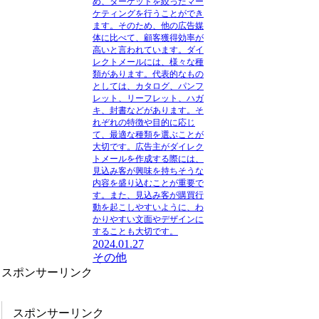
め、ターゲットを絞ったマー
ケティングを行うことができ
ます。そのため、他の広告媒
体に比べて、顧客獲得効率が
高いと言われています。ダイ
レクトメールには、様々な種
類があります。代表的なもの
としては、カタログ、パンフ
レット、リーフレット、ハガ
キ、封書などがあります。そ
れぞれの特徴や目的に応じ
て、最適な種類を選ぶことが
大切です。広告主がダイレク
トメールを作成する際には、
見込み客が興味を持ちそうな
内容を盛り込むことが重要で
す。また、見込み客が購買行
動を起こしやすいように、わ
かりやすい文面やデザインに
することも大切です。
2024.01.27
その他
スポンサーリンク
スポンサーリンク