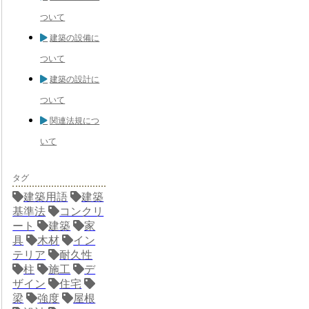
ついて
建築の設備に
ついて
建築の設計に
ついて
関連法規につ
いて
タグ
建築用語
建築
基準法
コンクリ
ート
建築
家
具
木材
イン
テリア
耐久性
柱
施工
デ
ザイン
住宅
梁
強度
屋根