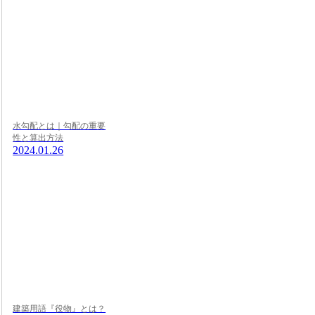
水勾配とは｜勾配の重要
性と算出方法
2024.01.26
建築用語『役物』とは？