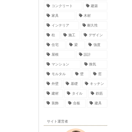
コンクリート
建築
家具
木材
インテリア
耐久性
柱
施工
デザイン
住宅
梁
強度
屋根
設計
マンション
換気
モルタル
壁
窓
外壁
基礎
キッチン
建材
タイル
鉄筋
装飾
合板
建具
サイト運営者