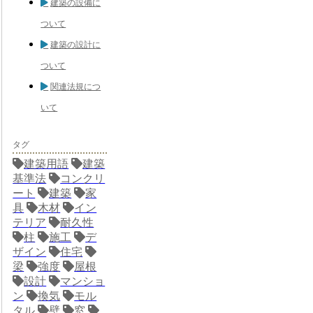
建築の設備に
ついて
建築の設計に
ついて
関連法規につ
いて
タグ
建築用語
建築
基準法
コンクリ
ート
建築
家
具
木材
イン
テリア
耐久性
柱
施工
デ
ザイン
住宅
梁
強度
屋根
設計
マンショ
ン
換気
モル
タル
壁
窓