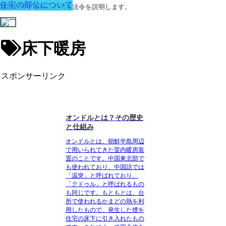
住宅の部位について
建築に関する用語と関連法令を説明します。
床下暖房
スポンサーリンク
オンドルとは？その歴史
と仕組み
オンドルとは、朝鮮半島周辺
で用いられてきた室内暖房装
置のこと
です。中国東北部で
も使われており、中国語では
「温突」と呼ばれており、
「クドゥル」と呼ばれるもの
も同じです。もともとは、台
所で使われるかまどの熱を利
用したもので、発生した煙を
住宅の床下に引き入れたもの