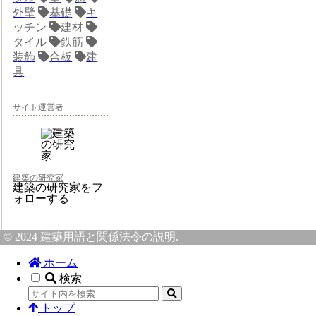
外壁
基礎
キ
ッチン
建材
タイル
鉄筋
装飾
合板
建
具
サイト運営者
建築の研究家
建築の研究家をフ
ォローする
© 2024 建築用語と関係法令の説明.
ホーム
検索
トップ