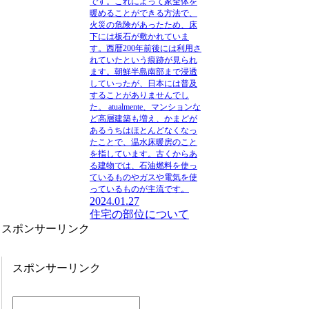
です。これによって家全体を
暖めることができる方法で、
火災の危険があったため、床
下には板石が敷かれていま
す。西暦200年前後には利用さ
れていたという痕跡が見られ
ます。朝鮮半島南部まで浸透
していったが、日本には普及
することがありませんでし
た。 atualmente、マンションな
ど高層建築も増え、かまどが
あるうちはほとんどなくなっ
たことで、温水床暖房のこと
を指しています。古くからあ
る建物では、石油燃料を使っ
ているものやガスや電気を使
っているものが主流です。
2024.01.27
住宅の部位について
スポンサーリンク
スポンサーリンク