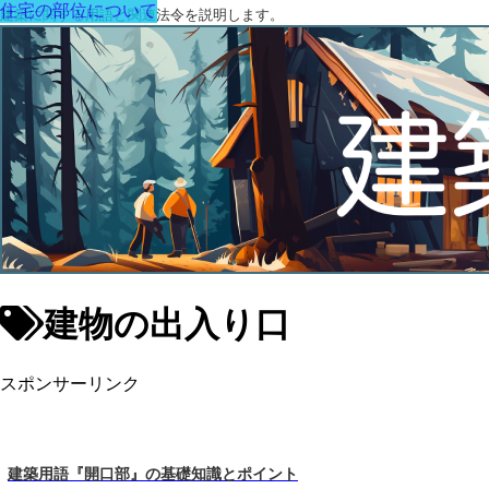
住宅の部位について
建築に関する用語と関連法令を説明します。
建物の出入り口
スポンサーリンク
建築用語『開口部』の基礎知識とポイント