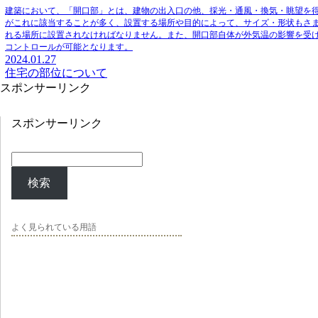
建築において、「開口部」とは、
建物の出入口の他、採光・通風・換気・眺望を
がこれに該当することが多く、設置する場所や目的によって、サイズ・形状もさ
れる場所に設置されなければなりません。また、開口部自体が外気温の影響を受
コントロールが可能となります。
2024.01.27
住宅の部位について
スポンサーリンク
スポンサーリンク
検索
よく見られている用語