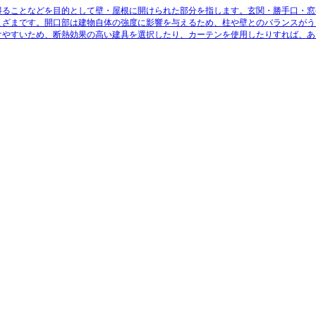
得ることなどを目的として壁・屋根に開けられた部分
を指します。玄関・勝手口・窓
まざまです。開口部は建物自体の強度に影響を与えるため、柱や壁とのバランスがう
けやすいため、断熱効果の高い建具を選択したり、カーテンを使用したりすれば、あ