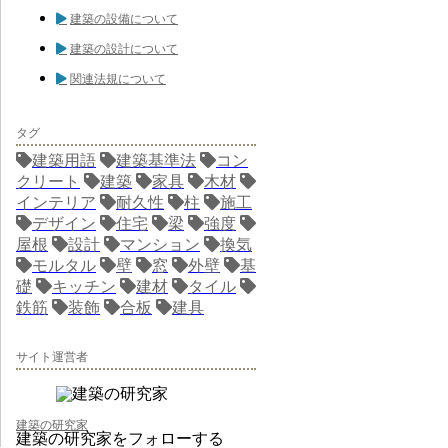
建築の設備について
建築の設計について
関連法規について
タグ
建築用語
建築基準法
コン
クリート
建築
家具
木材
インテリア
耐久性
柱
施工
デザイン
住宅
梁
強度
屋根
設計
マンション
換気
モルタル
壁
窓
外壁
基
礎
キッチン
建材
タイル
鉄筋
装飾
合板
建具
サイト運営者
建築の研究家
建築の研究家をフォローする