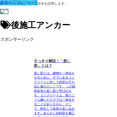
建築の工法について
建築に関する用語と関連法令を説明します。
後施工アンカー
スポンサーリンク
すっきり解説！「差し
筋」とは？
差し筋とは、建物を一体化さ
せるために、すでにあるコン
クリートに対して鉄筋を打ち
込む施工のことです。
この鉄
筋自体も差し筋と呼ばれま
す。コンクリートは、新たに
うち継いだだけでは一体化す
ることがありません。そこ
で、削孔して鉄筋を差し込み
ます。あらかじめ鉄筋を施工