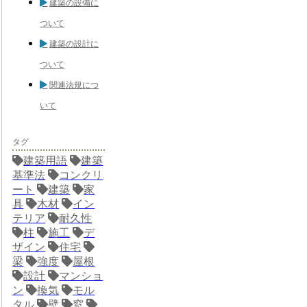
建築の設備に
ついて
建築の設計に
ついて
関連法規につ
いて
タグ
建築用語
建築
基準法
コンクリ
ート
建築
家
具
木材
イン
テリア
耐久性
柱
施工
デ
ザイン
住宅
梁
強度
屋根
設計
マンショ
ン
換気
モル
タル
壁
窓