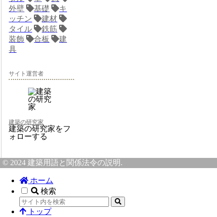
外壁
基礎
キ
ッチン
建材
タイル
鉄筋
装飾
合板
建
具
サイト運営者
建築の研究家
建築の研究家をフ
ォローする
© 2024 建築用語と関係法令の説明.
ホーム
検索
トップ