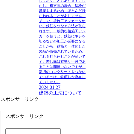
しておくこともあります。し
かし、横方向の場合、型枠が
邪魔をするため、ほとんど行
なわれることがありません。
そこで、後施工アンカーを使
い、鉄筋をつなぐ方法が取ら
れます。一般的な後施工アン
カーを使うと、鉄筋にネジを
切るなどの加工が必要になる
ことから、鉄筋と一体化した
製品が販売されているため、
これを打ち込むことが多いで
す。差し筋は有効な手段であ
ることは間違いないですが、
新旧のコンクリートをつない
でいるのは、鉄筋しか存在し
ていません。
2024.01.27
建築の工法について
スポンサーリンク
スポンサーリンク