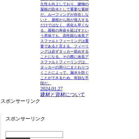
久性も向上しており、建物の
屋根の防水として重要な素材
だ。ルーフィングが存在しな
いと、屋根から雨が侵入する
だけではなく、劣化も早くな
る。屋根の寿命を延ばすとい
う意味でも、高性能な改良ア
スファルトフィーリングは重
要であると言える。フィーリ
ングは必ずタッカー留めする
ことになる。その際に改良ア
スファルトフィーリングは、
タッカーの周りにまとわりつ
くことによって、漏水を防ぐ
ことができるため、有効な手
段だ。
2024.01.27
建材と資材について
スポンサーリンク
スポンサーリンク