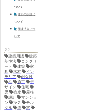
ついて
建築の設計に
ついて
関連法規につ
いて
タグ
建築用語
建築
基準法
コンクリ
ート
建築
家
具
木材
イン
テリア
耐久性
柱
施工
デ
ザイン
住宅
梁
強度
屋根
設計
マンショ
ン
換気
モル
タル
壁
窓