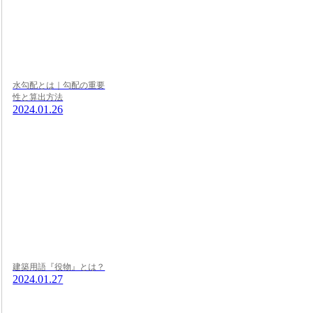
水勾配とは｜勾配の重要
性と算出方法
2024.01.26
建築用語『役物』とは？
2024.01.27