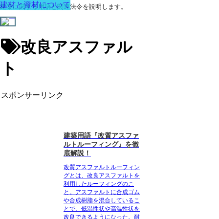
建材と資材について
建築に関する用語と関連法令を説明します。
改良アスファル
ト
スポンサーリンク
建築用語『改質アスファ
ルトルーフィング』を徹
底解説！
改質アスファルトルーフィン
グとは、改良アスファルトを
利用したルーフィングのこ
と。
アスファルトに合成ゴム
や合成樹脂を混合しているこ
とで、低温性状や高温性状を
改良できるようになった。耐