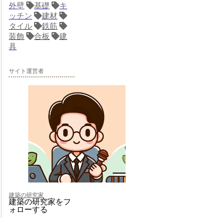
外壁
基礎
キ
ッチン
建材
タイル
鉄筋
装飾
合板
建
具
サイト運営者
建築の研究家
建築の研究家をフ
ォローする