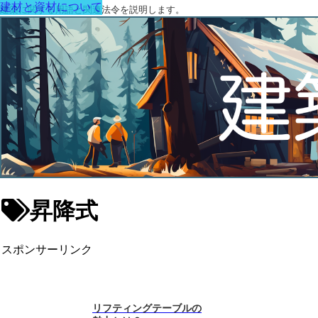
建材と資材について
建築に関する用語と関連法令を説明します。
昇降式
スポンサーリンク
リフティングテーブルの