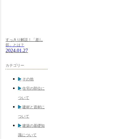
すっきり解説！「差し
筋」とは？
2024.01.27
カテゴリー
その他
住宅の部位に
ついて
建材と資材に
ついて
建築の基礎知
識について