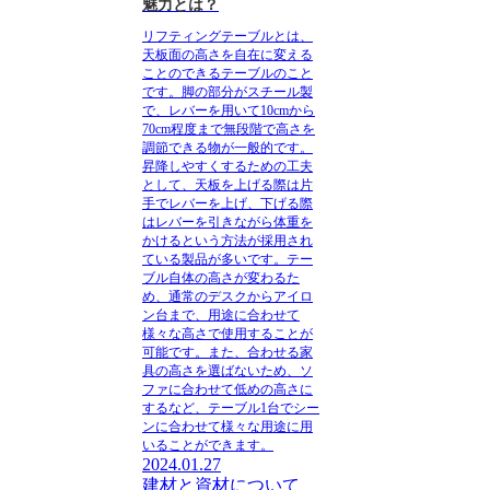
魅力とは？
リフティングテーブルとは、
天板面の高さを自在に変える
ことのできるテーブル
のこと
です。脚の部分がスチール製
で、レバーを用いて10cmから
70cm程度まで無段階で高さを
調節できる物が一般的です。
昇降しやすくするための工夫
として、天板を上げる際は片
手でレバーを上げ、下げる際
はレバーを引きながら体重を
かけるという方法が採用され
ている製品が多いです。テー
ブル自体の高さが変わるた
め、通常のデスクからアイロ
ン台まで、用途に合わせて
様々な高さで使用することが
可能です。また、合わせる家
具の高さを選ばないため、ソ
ファに合わせて低めの高さに
するなど、テーブル1台でシー
ンに合わせて様々な用途に用
いることができます。
2024.01.27
建材と資材について