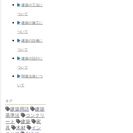
建築の工法に
ついて
建築の施工に
ついて
建築の設備に
ついて
建築の設計に
ついて
関連法規につ
いて
タグ
建築用語
建築
基準法
コンクリ
ート
建築
家
具
木材
イン