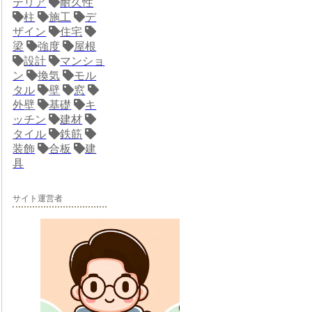
テリア
耐久性
柱
施工
デ
ザイン
住宅
梁
強度
屋根
設計
マンショ
ン
換気
モル
タル
壁
窓
外壁
基礎
キ
ッチン
建材
タイル
鉄筋
装飾
合板
建
具
サイト運営者