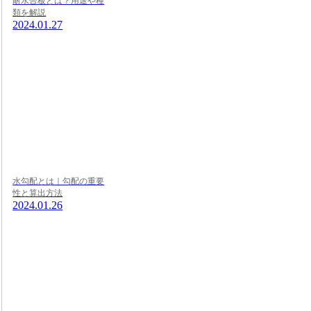
耐水合板とは？用途や種
類を解説
2024.01.27
水勾配とは｜勾配の重要
性と算出方法
2024.01.26