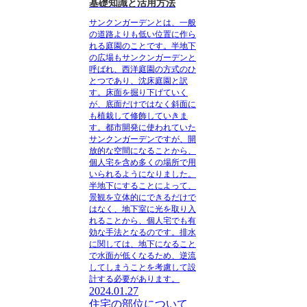
基礎知識と活用方法
サンクンガーデンとは、一般
の道路よりも低い位置に作ら
れる庭園のこと
です。半地下
の広場もサンクンガーデンと
呼ばれ、西洋庭園の方式のひ
とつであり、沈床庭園と訳
す。床面を掘り下げていく
が、底面だけではなく斜面に
も植栽して修飾していきま
す。都市開発に使われていた
サンクンガーデンですが、開
放的な空間になることから、
個人宅を含め多くの場所で用
いられるようになりました。
半地下にすることによって、
景観を立体的にできるだけで
はなく、地下室に光を取り入
れることから、個人宅でも有
効な手法となるのです。排水
に関しては、地下になること
で水面が低くなるため、逆流
してしまうことを考慮して設
計する必要があります。
2024.01.27
住宅の部位について