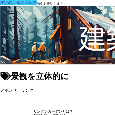
住宅の部位について
建築に関する用語と関連法令を説明します。
景観を立体的に
スポンサーリンク
サンクンガーデンとは？