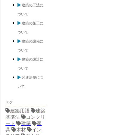
建築の工法に
ついて
建築の施工に
ついて
建築の設備に
ついて
建築の設計に
ついて
関連法規につ
いて
タグ
建築用語
建築
基準法
コンクリ
ート
建築
家
具
木材
イン