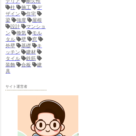
テリア
耐久性
柱
施工
デ
ザイン
住宅
梁
強度
屋根
設計
マンショ
ン
換気
モル
タル
壁
窓
外壁
基礎
キ
ッチン
建材
タイル
鉄筋
装飾
合板
建
具
サイト運営者