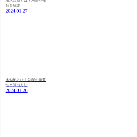
耐水合板とは？用途や種
類を解説
2024.01.27
水勾配とは｜勾配の重要
性と算出方法
2024.01.26