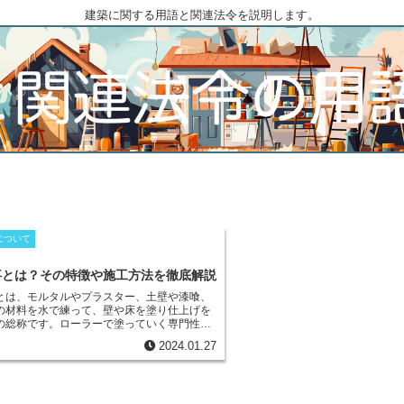
建築に関する用語と関連法令を説明します。
について
事とは？その特徴や施工方法を徹底解説
とは、モルタルやプラスター、土壁や漆喰、
の材料を水で練って、壁や床を塗り仕上げを
の総称です。
ローラーで塗っていく専門性の
であり、建物の保護や上面の装飾、意匠が主
2024.01.27
す。日本の伝統的な工法であり、クロス貼り
法仕上げであるのに対して、左官工事は湿式
げとなっています。また、こて塗りが主体と
るためコテ塗り仕上げとも呼ばれます。