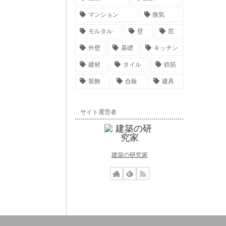
マンション
換気
モルタル
壁
窓
外壁
基礎
キッチン
建材
タイル
鉄筋
装飾
合板
建具
サイト運営者
建築の研究家