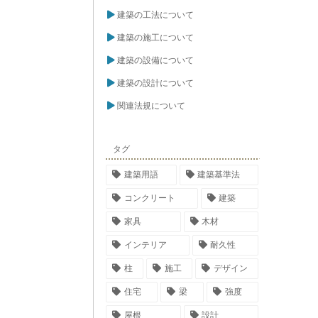
建築の工法について
建築の施工について
建築の設備について
建築の設計について
関連法規について
タグ
建築用語
建築基準法
コンクリート
建築
家具
木材
インテリア
耐久性
柱
施工
デザイン
住宅
梁
強度
屋根
設計