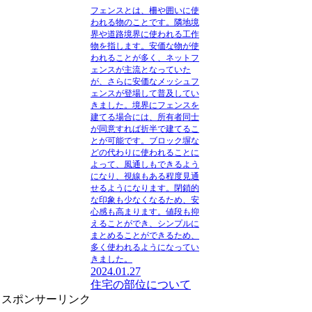
フェンス
とは、柵や囲いに使
われる物のことです。隣地境
界や道路境界に使われる工作
物を指します。安価な物が使
われることが多く、ネットフ
ェンスが主流となっていた
が、さらに安価なメッシュフ
ェンスが登場して普及してい
きました。境界にフェンスを
建てる場合には、所有者同士
が同意すれば折半で建てるこ
とが可能です。ブロック塀な
どの代わりに使われることに
よって、風通しもできるよう
になり、視線もある程度見通
せるようになります。閉鎖的
な印象も少なくなるため、安
心感も高まります。値段も抑
えることができ、シンプルに
まとめることができるため、
多く使われるようになってい
きました。
2024.01.27
住宅の部位について
スポンサーリンク