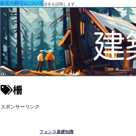
住宅の部位について
建築に関する用語と関連法令を説明します。
柵
スポンサーリンク
フェンス基礎知識