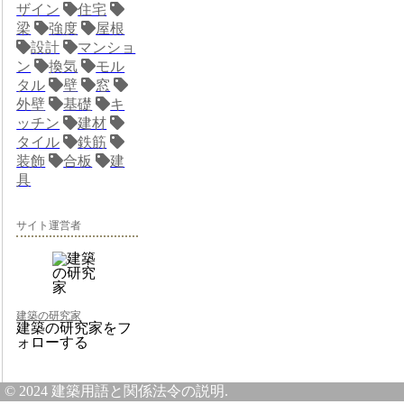
ザイン
住宅
梁
強度
屋根
設計
マンショ
ン
換気
モル
タル
壁
窓
外壁
基礎
キ
ッチン
建材
タイル
鉄筋
装飾
合板
建
具
サイト運営者
建築の研究家
建築の研究家をフ
ォローする
© 2024 建築用語と関係法令の説明.