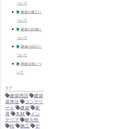
ついて
建築の施工に
ついて
建築の設備に
ついて
建築の設計に
ついて
関連法規につ
いて
タグ
建築用語
建築
基準法
コンクリ
ート
建築
家
具
木材
イン
テリア
耐久性
柱
施工
デ