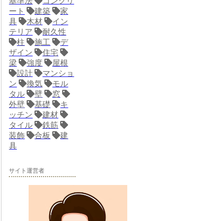
基準法
コンクリ
ート
建築
家
具
木材
イン
テリア
耐久性
柱
施工
デ
ザイン
住宅
梁
強度
屋根
設計
マンショ
ン
換気
モル
タル
壁
窓
外壁
基礎
キ
ッチン
建材
タイル
鉄筋
装飾
合板
建
具
サイト運営者