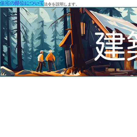
住宅の部位について
建築に関する用語と関連法令を説明します。