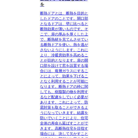
を
断熱ドアとは、断熱を目的と
したドアのこと
です。開口部
となるドアは、壁に比べると
断熱効果が薄いものです。そ
こで、扉の厚みを厚くした上
で、断熱材を充てんさせてい
る断熱ドアを使い、熱を逃が
さないようにします。これに
より、冷暖房効率を高めるこ
とが目的となります。扉の開
口部を設けて窓を設置する場
合には、複層ガラスにするこ
とによって、効果を下げるこ
となく利用することが可能に
なります。断熱ドアの枠に関
しても、樹脂製の物を利用す
るなど配慮をしていく必要が
あります。これによって、防
霜対策も取ることができるよ
うになっていきます。結露を
防いでいくことにより、住宅
全体の寿命も延ばすことがで
きます。高断熱住宅を目指す
場合には、決して欠かすこと