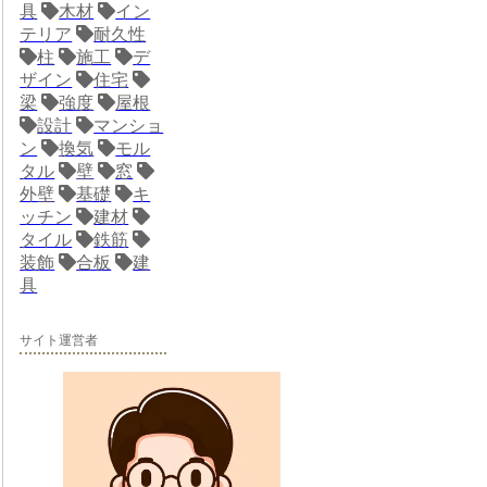
具
木材
イン
テリア
耐久性
柱
施工
デ
ザイン
住宅
梁
強度
屋根
設計
マンショ
ン
換気
モル
タル
壁
窓
外壁
基礎
キ
ッチン
建材
タイル
鉄筋
装飾
合板
建
具
サイト運営者