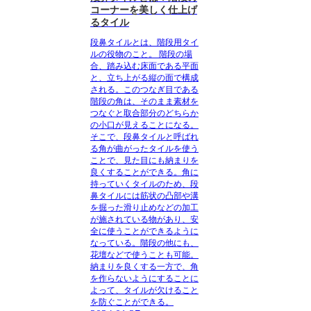
コーナーを美しく仕上げ
るタイル
段鼻タイルとは、階段用タイ
ルの役物のこと。
階段の場
合、踏み込む床面である平面
と、立ち上がる縦の面で構成
される。このつなぎ目である
階段の角は、そのまま素材を
つなぐと取合部分のどちらか
の小口が見えることになる。
そこで、段鼻タイルと呼ばれ
る角が曲がったタイルを使う
ことで、見た目にも納まりを
良くすることができる。角に
持っていくタイルのため、段
鼻タイルには筋状の凸部や溝
を掘った滑り止めなどの加工
が施されている物があり、安
全に使うことができるように
なっている。階段の他にも、
花壇などで使うことも可能。
納まりを良くする一方で、角
を作らないようにすることに
よって、タイルが欠けること
を防ぐことができる。