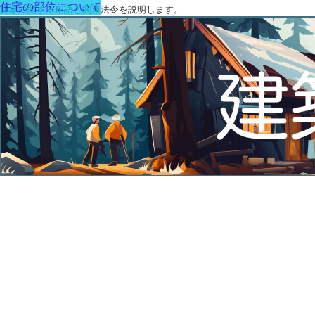
住宅の部位について
建築に関する用語と関連法令を説明します。