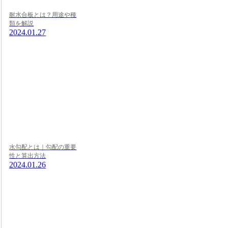
耐水合板とは？用途や種
類を解説
2024.01.27
水勾配とは｜勾配の重要
性と算出方法
2024.01.26