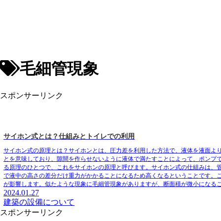
毛細管現象
スポンサーリンク
サイホン式とは？仕組みとトイレでの利用
サイホン式の原理とは？
サイホンとは、圧力差を利用した方法で、液体を液面よ
とを意味しており、隙間を作らせないように液体で満たすことによって、ポンプ
る原理のひとつで、これをサイホンの原理と呼びます。サイホン式の仕組みは、
で液中の高さの差分だけ重力がかかることになるため高くなるということです。
が影響します。似たような現象に毛細管現象がありますが、断面積が微小になる
2024.01.27
建築の設備について
スポンサーリンク