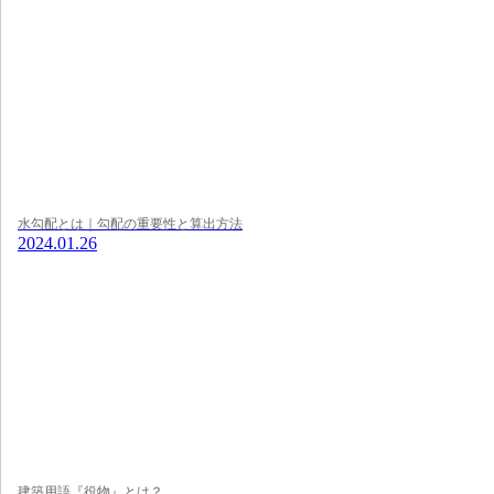
水勾配とは｜勾配の重要性と算出方法
2024.01.26
建築用語『役物』とは？