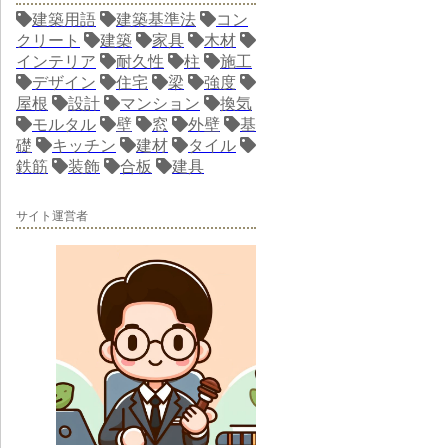
建築用語
建築基準法
コン
クリート
建築
家具
木材
インテリア
耐久性
柱
施工
デザイン
住宅
梁
強度
屋根
設計
マンション
換気
モルタル
壁
窓
外壁
基
礎
キッチン
建材
タイル
鉄筋
装飾
合板
建具
サイト運営者