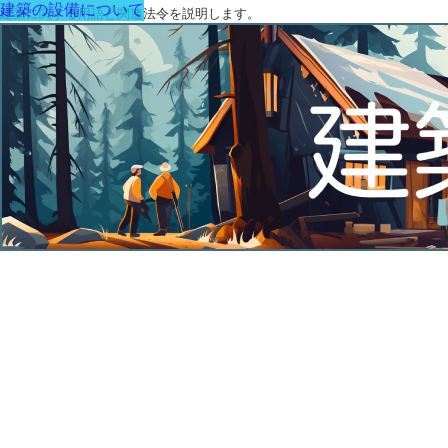
建築の設備について
建築に関する用語と関連法令を説明します。