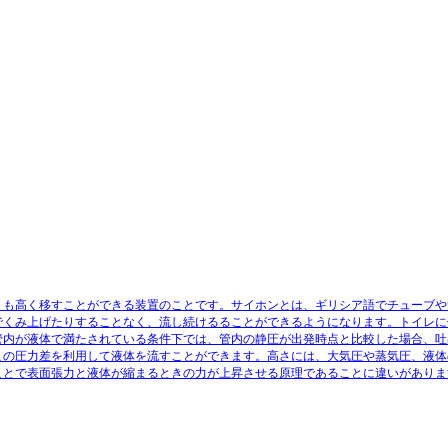
りも高く移すことができる装置のことです。サイホンとは、ギリシア語でチューブや
でくみ上げたりすることなく、流し続けるることができるようになります。トイレに
管内が液体で満たされている条件下では、管内の静圧が出発時点と比較した場合、吐
この圧力差を利用して液体を流すことができます。高さには、大気圧や蒸気圧、液体
ことで表面張力と液体が縮まるときの力が上昇させる原理であることに違いがありま