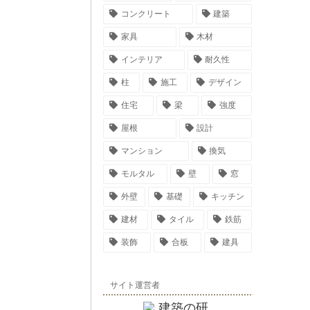
コンクリート
建築
家具
木材
インテリア
耐久性
柱
施工
デザイン
住宅
梁
強度
屋根
設計
マンション
換気
モルタル
壁
窓
外壁
基礎
キッチン
建材
タイル
鉄筋
装飾
合板
建具
サイト運営者