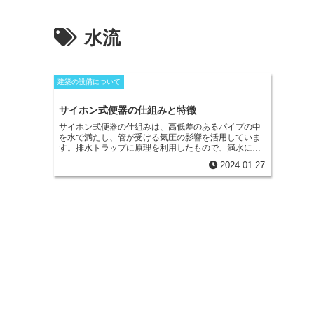
水流
建築の設備について
サイホン式便器の仕組みと特徴
サイホン式便器の仕組み
は、高低差のあるパイプの中
を水で満たし、管が受ける気圧の影響を活用していま
す。排水トラップに原理を利用したもので、満水にす
ることにより、水流を作り汚物を排出する便器の方法
2024.01.27
です。留水面を広くできるメリットがあるため、その
分だけ汚物をすぐに吸い込むことができるようにな
り、臭気も抑えることができます。汚物もつきにくく
できるため、普及するようになりました。サイホン式
には水を欠かすことができないため、付属のタンクか
ら大量の水を流すことになります。留水面の大きさに
よっていろいろな種類が存在し、さらに強い水流を起
こせるサイホンゼット式便器もサイホン式のひとつで
す。